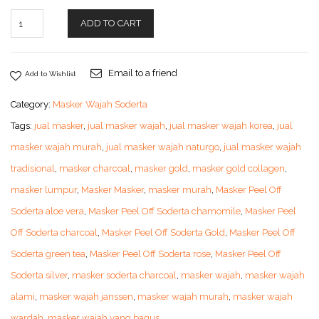
ADD TO CART
Email to a friend
Add to Wishlist
Category:
Masker Wajah Soderta
Tags:
jual masker
,
jual masker wajah
,
jual masker wajah korea
,
jual
masker wajah murah
,
jual masker wajah naturgo
,
jual masker wajah
tradisional
,
masker charcoal
,
masker gold
,
masker gold collagen
,
masker lumpur
,
Masker Masker
,
masker murah
,
Masker Peel Off
Soderta aloe vera
,
Masker Peel Off Soderta chamomile
,
Masker Peel
Off Soderta charcoal
,
Masker Peel Off Soderta Gold
,
Masker Peel Off
Soderta green tea
,
Masker Peel Off Soderta rose
,
Masker Peel Off
Soderta silver
,
masker soderta charcoal
,
masker wajah
,
masker wajah
alami
,
masker wajah janssen
,
masker wajah murah
,
masker wajah
wardah
,
masker wajah yang bagus