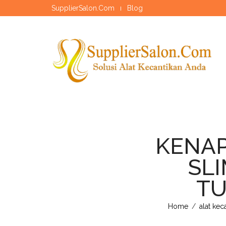
SupplierSalon.Com
Blog
KENAP
SL
TU
Home
/
alat kec