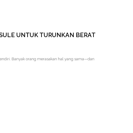
PSULE UNTUK TURUNKAN BERAT
k sendiri. Banyak orang merasakan hal yang sama—dan