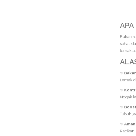
APA
Bukan se
sehat, d
lemak se
ALA
✨
Baka
Lemak di 
✨
Kontr
Nggak la
✨
Boost
Tubuh ja
✨
Aman 
Racikan 