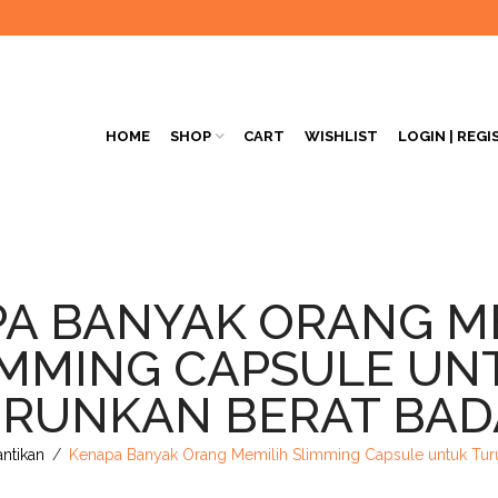
HOME
SHOP
CART
WISHLIST
LOGIN | REGI
A BANYAK ORANG M
IMMING CAPSULE UN
RUNKAN BERAT BA
antikan
/
Kenapa Banyak Orang Memilih Slimming Capsule untuk Tur