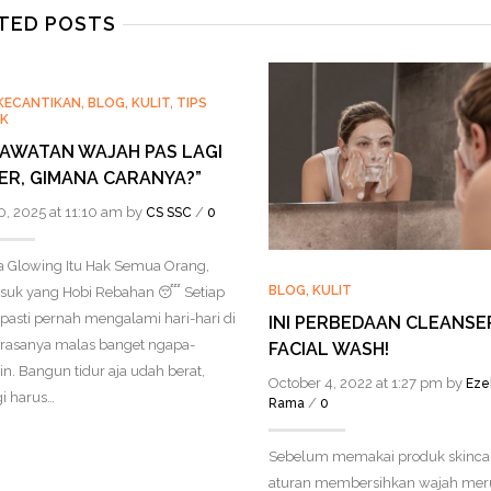
TED POSTS
KECANTIKAN
,
BLOG
,
KULIT
,
TIPS
K
RAWATAN WAJAH PAS LAGI
ER, GIMANA CARANYA?”
0, 2025 at 11:10 am by
/
CS SSC
0
a Glowing Itu Hak Semua Orang,
BLOG
,
KULIT
suk yang Hobi Rebahan 😴 Setiap
pasti pernah mengalami hari-hari di
INI PERBEDAAN CLEANSE
rasanya malas banget ngapa-
FACIAL WASH!
n. Bangun tidur aja udah berat,
October 4, 2022 at 1:27 pm by
Eze
i harus…
/
Rama
0
Sebelum memakai produk skincar
aturan membersihkan wajah me