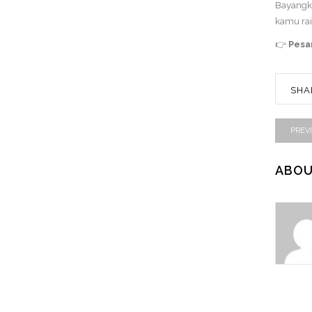
Bayangka
kamu rai
👉
Pesan
SHA
PREV
ABOU