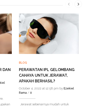
BLOG
BLOG
MANFAAT 
R DAN
PERAWATAN IPL GELOMBANG
CAHAYA UNTUK JERAWAT,
May 10, 2022 
APAKAH BERHASIL?
/
0
kiel
October 4, 2022 at 12:58 pm by
Ezekiel
Manfaat pijat
/
Rama
0
menghilangka
e,
juga dapat me
rupakan
Jerawat sebenarnya mudah untuk