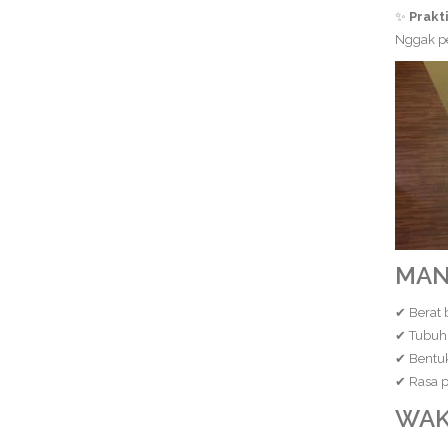
✨
Prakt
Nggak pe
MAN
✔ Berat 
✔ Tubuh 
✔ Bentuk
✔ Rasa p
WAK