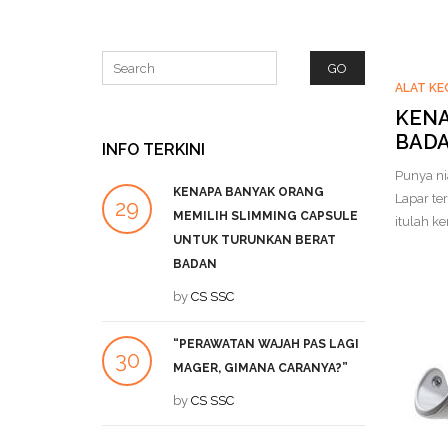
ALAT KE
KENA
BAD
INFO TERKINI
Punya nia
KENAPA BANYAK ORANG
P
Lapar te
29
27
MEMILIH SLIMMING CAPSULE
L
itulah k
UNTUK TURUNKAN BERAT
SEP
DEC
b
BADAN
by
CS SSC
A
19
T
“PERAWATAN WAJAH PAS LAGI
DEC
b
30
MAGER, GIMANA CARANYA?”
JUL
by
CS SSC