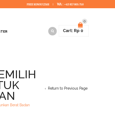
WA :
FREE KONSULTASI
+62 817 805 750
0
Cart:
Rp
0
STER
EMILIH
TUK
Return to Previous Page
DAN
unkan Berat Badan