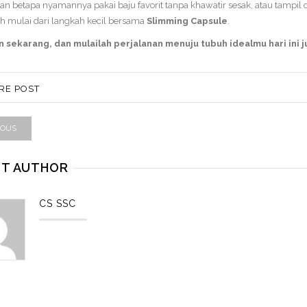
n betapa nyamannya pakai baju favorit tanpa khawatir sesak, atau tampi
h mulai dari langkah kecil bersama
Slimming Capsule
.
 sekarang, dan mulailah perjalanan menuju tubuh idealmu hari ini j
RE POST
IOUS
T AUTHOR
CS SSC