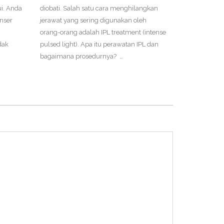
membuat Anda
i. Anda
diobati. Salah satu cara menghilangkan
hanya itu, be
nser
jerawat yang sering digunakan oleh
yang bisa And
orang-orang adalah IPL treatment (intense
dak
pulsed light). Apa itu perawatan IPL dan
bagaimana prosedurnya? …