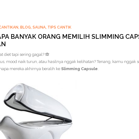
CANTIKAN
,
BLOG
,
SAUNA
,
TIPS CANTIK
PA BANYAK ORANG MEMILIH SLIMMING CA
AN
t diet tapi sering gagal? 🙈
ROTECTED: SUPPLIERSALON
INI PERBEDAAN CLEANSER
rus, mood naik turun, atau hasilnya nggak kelihatan? Tenang, kamu ngga
04
INK
DAN FACIAL WASH!
enapa mereka akhirnya beralih ke
Slimming Capsule
.
y
SupplierSalon
OCT
by
Ezekiel Rama
PA ITU FOOT SPA
REATMENT ?
y
CS SSC