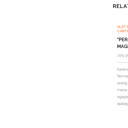
RELA
ALAT 
CANTI
“PE
MAG
July 3
Karen
Terma
orang 
mana 
ngapai
apalag