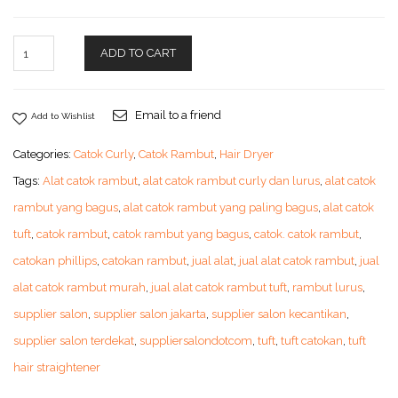
ADD TO CART
Email to a friend
Add to Wishlist
Categories:
Catok Curly
,
Catok Rambut
,
Hair Dryer
Tags:
Alat catok rambut
,
alat catok rambut curly dan lurus
,
alat catok
rambut yang bagus
,
alat catok rambut yang paling bagus
,
alat catok
tuft
,
catok rambut
,
catok rambut yang bagus
,
catok. catok rambut
,
catokan phillips
,
catokan rambut
,
jual alat
,
jual alat catok rambut
,
jual
alat catok rambut murah
,
jual alat catok rambut tuft
,
rambut lurus
,
supplier salon
,
supplier salon jakarta
,
supplier salon kecantikan
,
supplier salon terdekat
,
suppliersalondotcom
,
tuft
,
tuft catokan
,
tuft
hair straightener