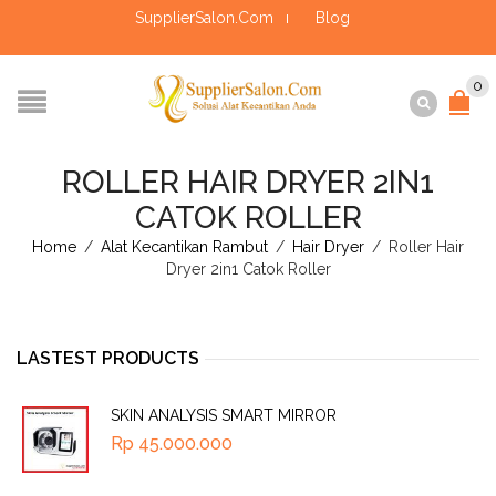
SupplierSalon.Com
Blog
0
ROLLER HAIR DRYER 2IN1
CATOK ROLLER
Home
/
Alat Kecantikan Rambut
/
Hair Dryer
/
Roller Hair
Dryer 2in1 Catok Roller
LASTEST PRODUCTS
SKIN ANALYSIS SMART MIRROR
Rp
45.000.000