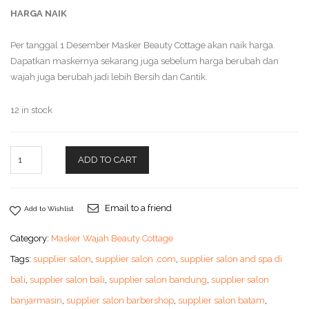
HARGA NAIK
Per tanggal 1 Desember Masker Beauty Cottage akan naik harga.
Dapatkan maskernya sekarang juga sebelum harga berubah dan
wajah juga berubah jadi lebih Bersih dan Cantik.
12 in stock
ADD TO CART
Email to a friend
Add to Wishlist
Category:
Masker Wajah Beauty Cottage
Tags:
supplier salon
,
supplier salon .com
,
supplier salon and spa di
bali
,
supplier salon bali
,
supplier salon bandung
,
supplier salon
banjarmasin
,
supplier salon barbershop
,
supplier salon batam
,