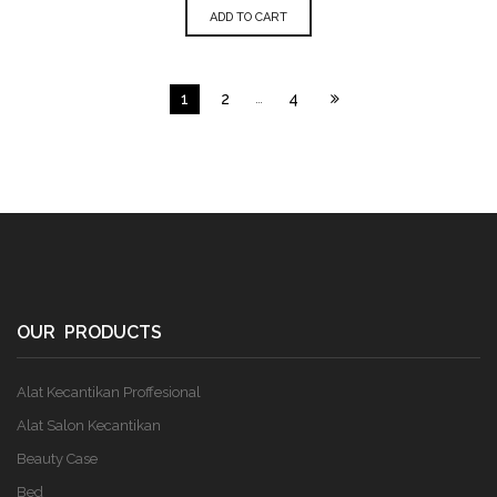
ADD TO CART
1
2
…
4
OUR PRODUCTS
Alat Kecantikan Proffesional
Alat Salon Kecantikan
Beauty Case
Bed