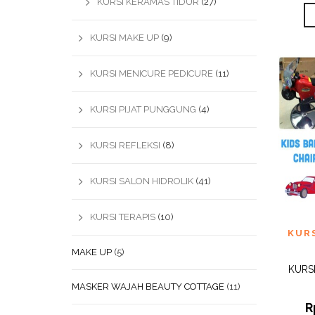
KURSI KERAMAS TIDUR
(27)
KURSI MAKE UP
(9)
KURSI MENICURE PEDICURE
(11)
KURSI PIJAT PUNGGUNG
(4)
KURSI REFLEKSI
(8)
KURSI SALON HIDROLIK
(41)
KURSI TERAPIS
(10)
ADD
KUR
WISHL
MAKE UP
(5)
KURS
MASKER WAJAH BEAUTY COTTAGE
(11)
R