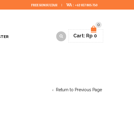
WA :
FREE KONSULTASI
+62 817 805 750
0
Cart:
Rp
0
STER
Return to Previous Page