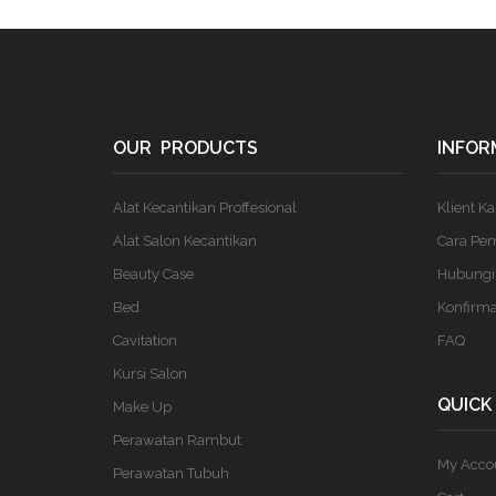
OUR PRODUCTS
INFOR
Alat Kecantikan Proffesional
Klient K
Alat Salon Kecantikan
Cara Pe
Beauty Case
Hubungi
Bed
Konfirm
Cavitation
FAQ
Kursi Salon
QUICK
Make Up
Perawatan Rambut
My Acco
Perawatan Tubuh