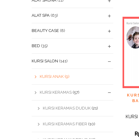
ALAT SAUNA
(11)
ALAT SPA
(63)
BEAUTY CASE
(8)
BED
(35)
KURSI SALON
(141)
KURSI ANAK
(9)
KURSI KERAMAS
(57)
ADD
KUR
WISHL
BA
KURSI KERAMAS DUDUK
(21)
KURSI
KURSI KERAMAS FIBER
(10)
R