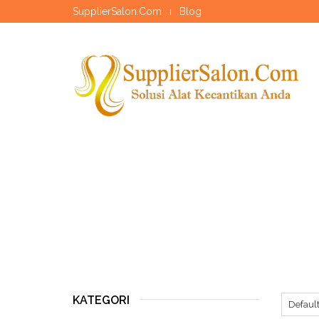
SupplierSalon.Com
Blog
KATEGORI