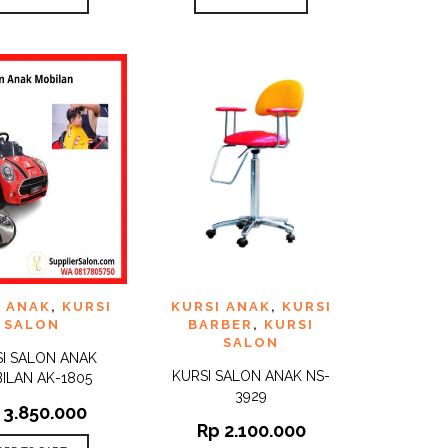
TO
ADD TO
I ANAK
,
KURSI
KURSI ANAK
,
KURSI
QUICK
QUICK
ST
WISHLIST
VIEW
VIEW
SALON
BARBER
,
KURSI
SALON
I SALON ANAK
KURSI SALON ANAK NS-
ILAN AK-1805
3929
3.850.000
Rp
2.100.000