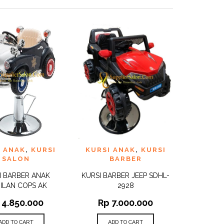
TO
ADD TO
I ANAK
,
KURSI
KURSI ANAK
,
KURSI
QUICK
QUICK
ST
WISHLIST
VIEW
VIEW
SALON
BARBER
I BARBER ANAK
KURSI BARBER JEEP SDHL-
ILAN COPS AK
2928
4.850.000
Rp
7.000.000
ADD TO CART
ADD TO CART