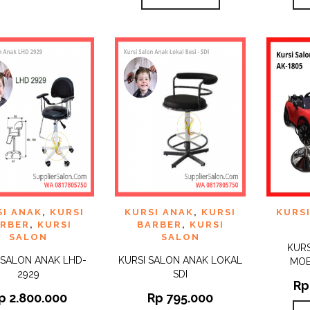
 TO
ADD TO
ADD 
SI ANAK
,
KURSI
KURSI ANAK
,
KURSI
KURS
QUICK
QUICK
IST
WISHLIST
WISHLI
VIEW
VIEW
RBER
,
KURSI
BARBER
,
KURSI
SALON
SALON
KURS
 SALON ANAK LHD-
KURSI SALON ANAK LOKAL
MOB
2929
SDI
Rp
p
2.800.000
Rp
795.000