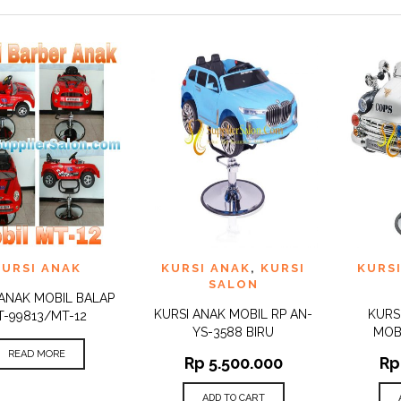
 TO
ADD TO
ADD 
KURSI ANAK
KURSI ANAK
,
KURSI
KURS
QUICK
QUICK
IST
WISHLIST
WISHLI
VIEW
VIEW
SALON
 ANAK MOBIL BALAP
KURSI ANAK MOBIL RP AN-
KURS
T-99813/MT-12
YS-3588 BIRU
MOB
READ MORE
Rp
5.500.000
Rp
ADD TO CART