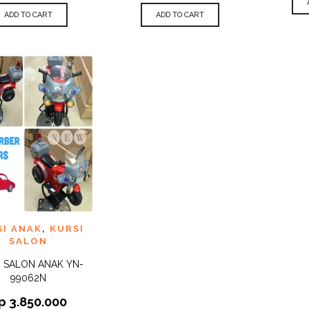
ADD TO CART
ADD TO CART
 TO
SI ANAK
,
KURSI
QUICK
IST
VIEW
SALON
I SALON ANAK YN-
99062N
p
3.850.000