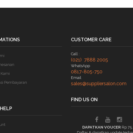
MATIONS
CUSTOMER CARE
Call :
ami
(021) 7888 2005
mesanan
WhatsApp
0817-805-750
 Kami
Email
asi Pembayaran
sales@suppliersalon.com
FIND US ON
 HELP
unt
DAPATKAN VOUCER
Rp 75
Daftar & dapatkan update terba