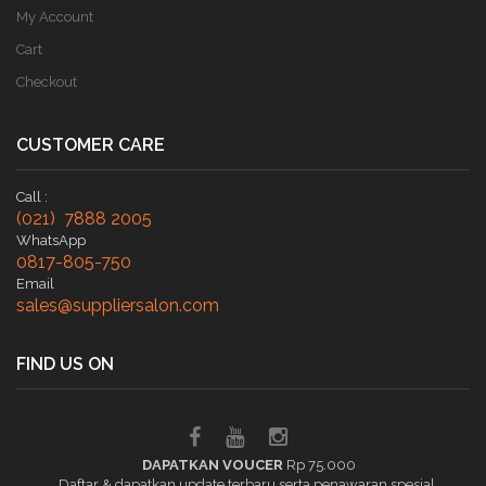
My Account
Cart
Checkout
CUSTOMER CARE
Call :
(021) 7888 2005
WhatsApp
0817-805-750
Email
sales@suppliersalon.com
FIND US ON
DAPATKAN VOUCER
Rp 75.000
Daftar & dapatkan update terbaru serta penawaran spesial.