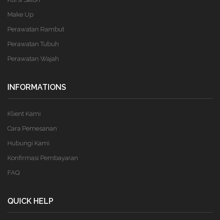
Make Up
Perawatan Rambut
Perawatan Tubuh
Perawatan Wajah
INFORMATIONS
Klient Kami
Cara Pemesanan
Hubungi Kami
Konfirmasi Pembayaran
FAQ
QUICK HELP