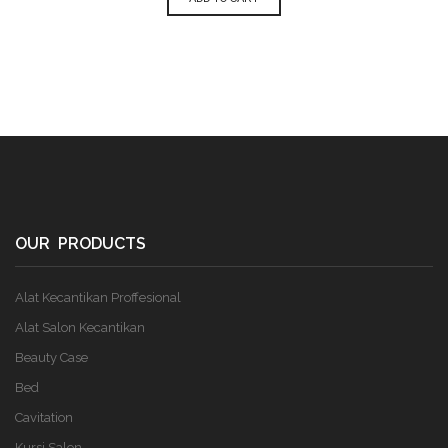
OUR PRODUCTS
Alat Kecantikan Proffesional
Alat Salon Kecantikan
Beauty Case
Bed
Cavitation
Kursi Salon