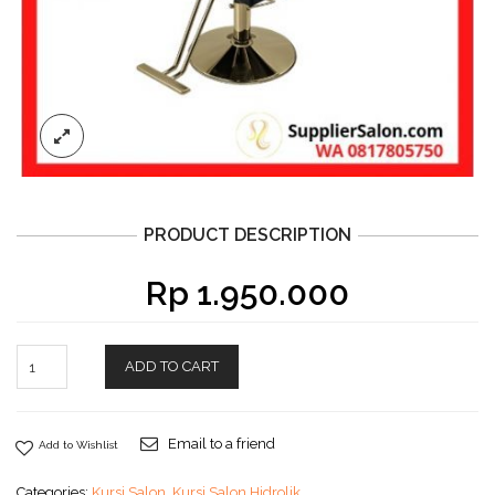
PRODUCT DESCRIPTION
Rp
1.950.000
ADD TO CART
Email to a friend
Add to Wishlist
Categories:
Kursi Salon
,
Kursi Salon Hidrolik