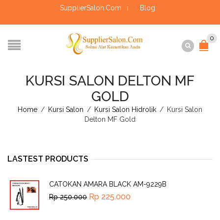
SupplierSalon.Com
Blog
0
KURSI SALON DELTON MF
GOLD
Home
/
Kursi Salon
/
Kursi Salon Hidrolik
/
Kursi Salon
Delton MF Gold
LASTEST PRODUCTS
CATOKAN AMARA BLACK AM-9229B
Rp
225.000
Rp
250.000