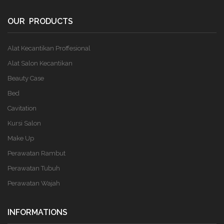
OUR PRODUCTS
Alat Kecantikan Proffesional
Alat Salon Kecantikan
Beauty Case
Bed
Cavitation
Kursi Salon
Make Up
Perawatan Rambut
Perawatan Tubuh
Perawatan Wajah
INFORMATIONS