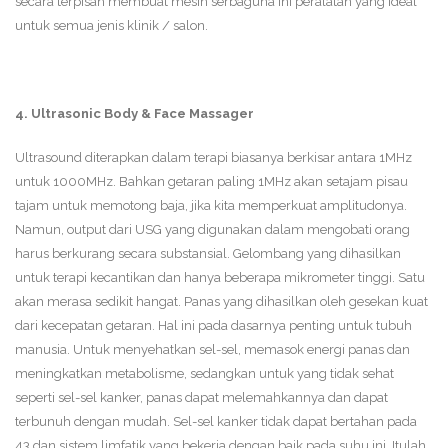
secara terpisah membuat mesin serbaguna ini peralatan yang ideal
untuk semua jenis klinik / salon.
4. Ultrasonic Body & Face Massager
Ultrasound diterapkan dalam terapi biasanya berkisar antara 1MHz
untuk 1000MHz. Bahkan getaran paling 1MHz akan setajam pisau
tajam untuk memotong baja, jika kita memperkuat amplitudonya.
Namun, output dari USG yang digunakan dalam mengobati orang
harus berkurang secara substansial. Gelombang yang dihasilkan
untuk terapi kecantikan dan hanya beberapa mikrometer tinggi. Satu
akan merasa sedikit hangat. Panas yang dihasilkan oleh gesekan kuat
dari kecepatan getaran. Hal ini pada dasarnya penting untuk tubuh
manusia. Untuk menyehatkan sel-sel, memasok energi panas dan
meningkatkan metabolisme, sedangkan untuk yang tidak sehat
seperti sel-sel kanker, panas dapat melemahkannya dan dapat
terbunuh dengan mudah. Sel-sel kanker tidak dapat bertahan pada
43 dan sistem limfatik yang bekerja dengan baik pada suhu ini. Itulah