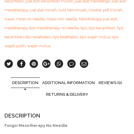
kecantikan
,
jual alat kecantikan murah
,
jual alat mesoterapi
,
jual alat
mesotherapy
,
jual alat murah
,
kulit berminyak
,
masker pdt murah
,
meso
,
meso no needle
,
meso non needle
,
Mesotherapy jual alat
,
mesotherapy led
,
mesotherapy no needle
,
tips
,
tips kecantikan
,
tips
kecantikan dan kesehatan
,
tips kesehatan
,
tips wajah mulus
,
tips
wajah putih
,
wajah mulus
DESCRIPTION
ADDITIONAL INFORMATION
REVIEWS (0)
RETURNS & DELIVERY
DESCRIPTION
Fungsi Mesotherapy No Needle