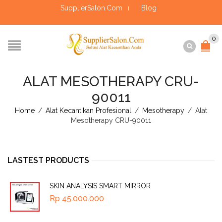
SupplierSalon.Com
Blog
0
ALAT MESOTHERAPY CRU-
90011
Home
/
Alat Kecantikan Profesional
/
Mesotherapy
/
Alat
Mesotherapy CRU-90011
LASTEST PRODUCTS
SKIN ANALYSIS SMART MIRROR
Rp
45.000.000