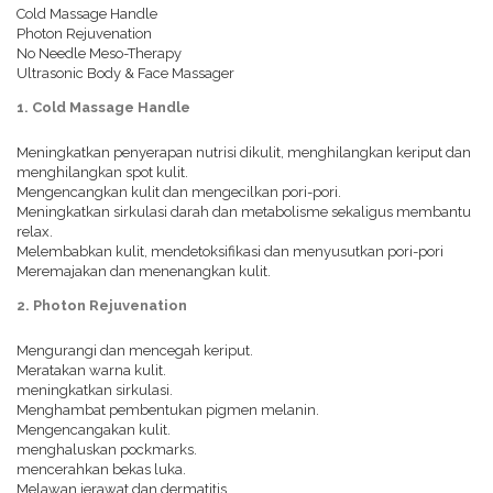
Cold Massage Handle
Photon Rejuvenation
No Needle Meso-Therapy
Ultrasonic Body & Face Massager
1. Cold Massage Handle
Meningkatkan penyerapan nutrisi dikulit, menghilangkan keriput dan
menghilangkan spot kulit.
Mengencangkan kulit dan mengecilkan pori-pori.
Meningkatkan sirkulasi darah dan metabolisme sekaligus membantu
relax.
Melembabkan kulit, mendetoksifikasi dan menyusutkan pori-pori
Meremajakan dan menenangkan kulit.
2. Photon Rejuvenation
Mengurangi dan mencegah keriput.
Meratakan warna kulit.
meningkatkan sirkulasi.
Menghambat pembentukan pigmen melanin.
Mengencangakan kulit.
menghaluskan pockmarks.
mencerahkan bekas luka.
Melawan jerawat dan dermatitis.