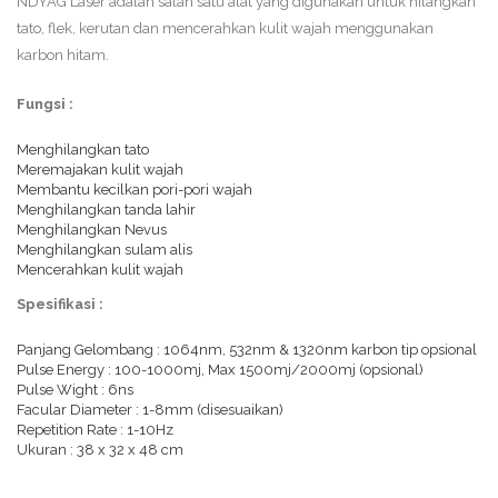
NDYAG Laser adalah salah satu alat yang digunakan untuk hilangkan
tato, flek, kerutan dan mencerahkan kulit wajah menggunakan
karbon hitam.
Fungsi :
Menghilangkan tato
Meremajakan kulit wajah
Membantu kecilkan pori-pori wajah
Menghilangkan tanda lahir
Menghilangkan Nevus
Menghilangkan sulam alis
Mencerahkan kulit wajah
Spesifikasi :
Panjang Gelombang : 1064nm, 532nm & 1320nm karbon tip opsional
Pulse Energy : 100-1000mj, Max 1500mj/2000mj (opsional)
Pulse Wight : 6ns
Facular Diameter : 1-8mm (disesuaikan)
Repetition Rate : 1-10Hz
Ukuran : 38 x 32 x 48 cm