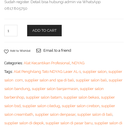
Sudah register. Detail bisa hubungi admin via WhatsApp
0817.805750
ADD TO CART
Email to a friend
Add to Wishlist
Categories:
Alat Kecantikan Profesional
,
NDYAG
Tags:
Alat Penghilang Tato NDYAG Laser AL-1
,
supplier salon
,
supplier
salon .com
,
supplier salon and spa di bali
,
supplier salon bali
,
supplier
salon bandung
,
supplier salon banjarmasin
,
supplier salon
barbershop
,
supplier salon batam
,
supplier salon bekasi
,
supplier
salon bsd
,
supplier salon ciledug
,
supplier salon cirebon
,
supplier
salon creambath
,
supplier salon denpasar
,
supplier salon di bali
,
supplier salon di depok
,
supplier salon di pasar baru
,
supplier salon di