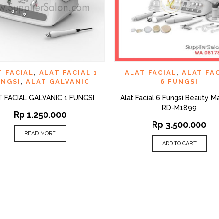
QUICK VIEW
QUI
D TO WISHLIST
ADD TO WISHLIST
T FACIAL
,
ALAT FACIAL 1
ALAT FACIAL
,
ALAT FA
UNGSI
,
ALAT GALVANIC
6 FUNGSI
T FACIAL GALVANIC 1 FUNGSI
Alat Facial 6 Fungsi Beauty M
RD-M1899
Rp
1.250.000
Rp
3.500.000
READ MORE
ADD TO CART