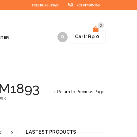
WA :
FREE KONSULTASI
+62 817 805 750
0
Cart:
Rp
0
STER
-M1893
Return to Previous Page
893
LASTEST PRODUCTS