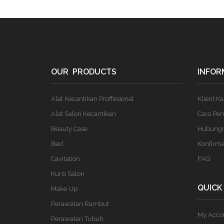
OUR PRODUCTS
INFOR
Alat Kecantikan Proffesional
Klient K
Alat Salon Kecantikan
Cara Pe
Beauty Case
Hubungi
Bed
Konfirm
Cavitation
FAQ
Kursi Salon
QUICK
Make Up
Perawatan Rambut
My Acco
Perawatan Tubuh