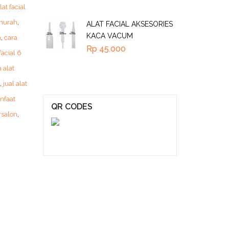
lat facial
 murah
,
ALAT FACIAL AKSESORIES
KACA VACUM
h
,
cara
Rp
45.000
acial 6
 alat
,
jual alat
nfaat
QR CODES
rsalon
,