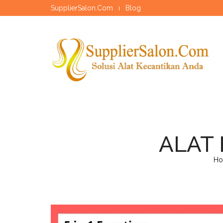
SupplierSalon.Com
Blog
ALAT 
H