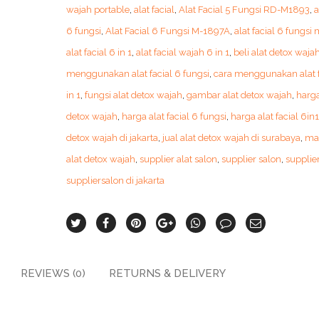
wajah portable
,
alat facial
,
Alat Facial 5 Fungsi RD-M1893
,
a
6 fungsi
,
Alat Facial 6 Fungsi M-1897A
,
alat facial 6 fungsi
alat facial 6 in 1
,
alat facial wajah 6 in 1
,
beli alat detox waja
menggunakan alat facial 6 fungsi
,
cara menggunakan alat f
in 1
,
fungsi alat detox wajah
,
gambar alat detox wajah
,
harga
detox wajah
,
harga alat facial 6 fungsi
,
harga alat facial 6in1
detox wajah di jakarta
,
jual alat detox wajah di surabaya
,
ma
alat detox wajah
,
supplier alat salon
,
supplier salon
,
supplie
suppliersalon di jakarta
REVIEWS (0)
RETURNS & DELIVERY