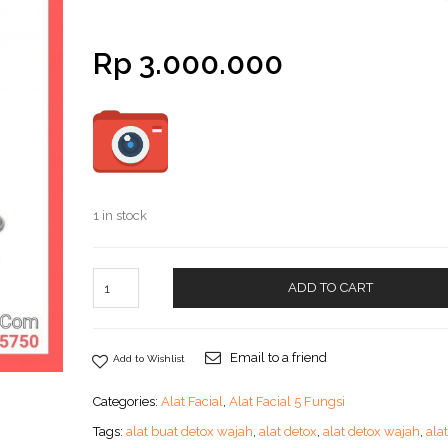
Rp
3.000.000
1 in stock
ADD TO CART
Email to a friend
Add to Wishlist
Categories:
Alat Facial
,
Alat Facial 5 Fungsi
Tags:
alat buat detox wajah
,
alat detox
,
alat detox wajah
,
ala