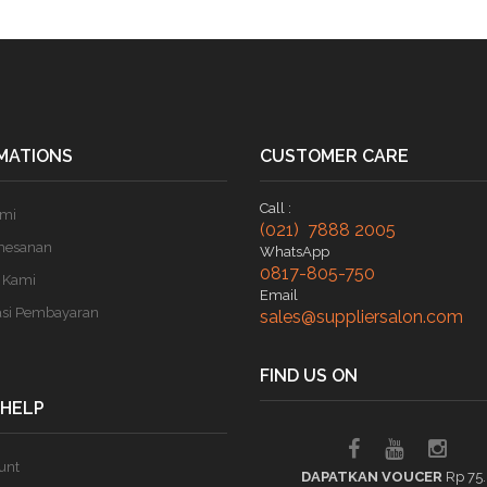
MATIONS
CUSTOMER CARE
Call :
ami
(021) 7888 2005
mesanan
WhatsApp
0817-805-750
 Kami
Email
asi Pembayaran
sales@suppliersalon.com
FIND US ON
 HELP
unt
DAPATKAN VOUCER
Rp 75