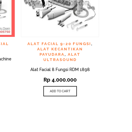
CK VIEW
QUICK VIEW
ADD TO WISHLIST
ADD TO WI
CIAL
ALAT FACIAL 9-20 FUNGSI
,
ALAT FAC
ALAT KECANTIKAN
FUNGSI
,
PAYUDARA
,
ALAT
DI
achine
ULTRASOUND
U
Alat Facial 8 Fungsi RDM 1898
Alat
Rp
4.000.000
R
ADD TO CART