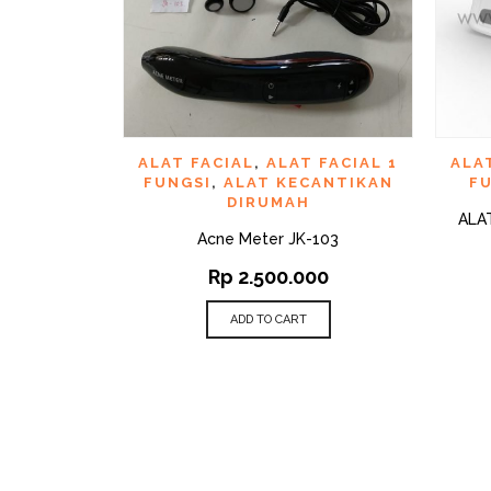
QUICK VIEW
ADD TO WISHLIST
AD
ALAT FACIAL
,
ALAT FACIAL 1
ALA
FUNGSI
,
ALAT KECANTIKAN
F
DIRUMAH
ALA
Acne Meter JK-103
Rp
2.500.000
ADD TO CART