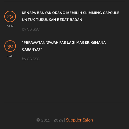
KENAPA BANYAK ORANG MEMILIH SLIMMING CAPSULE
29
UNTUK TURUNKAN BERAT BADAN
SEP
by
CS SSC
“PERAWATAN WAJAH PAS LAGI MAGER, GIMANA
30
CARANYA?”
JUL
by
CS SSC
© 2011 - 2025 |
Supplier Salon