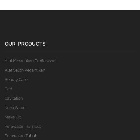
OUR PRODUCTS
Alat Kecantikan Proffesional
Alat Salon Kecantikan
Beauty Case
Bed
Cavitation
Kursi Salon
Make Up
Perawatan Rambut
Perawatan Tubuh