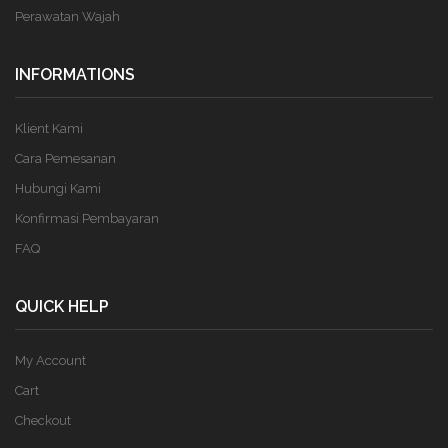
Perawatan Wajah
INFORMATIONS
Klient Kami
Cara Pemesanan
Hubungi Kami
Konfirmasi Pembayaran
FAQ
QUICK HELP
My Account
Cart
Checkout