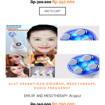
Rp
250.000
Rp
300.000
ADD TO CART
ALAT KECANTIKAN DIRUMAH
,
MESOTHERAPY
,
RADIO FREQUENCY
EMS RF AND MESOTHERAPY JN 9902
Rp
290.000
Rp
350.000