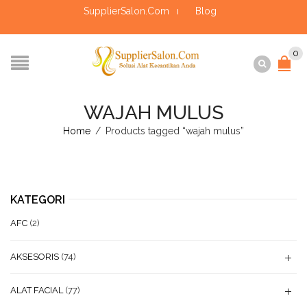
SupplierSalon.Com
Blog
0
WAJAH MULUS
Home
/
Products tagged “wajah mulus”
KATEGORI
AFC
(2)
AKSESORIS
(74)
ALAT FACIAL
(77)