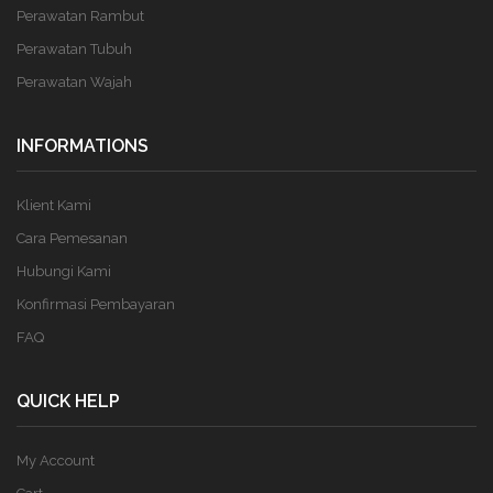
Perawatan Rambut
Perawatan Tubuh
Perawatan Wajah
INFORMATIONS
Klient Kami
Cara Pemesanan
Hubungi Kami
Konfirmasi Pembayaran
FAQ
QUICK HELP
My Account