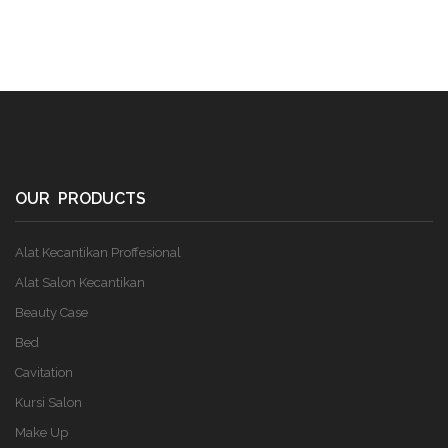
OUR PRODUCTS
Alat Kecantikan Proffesional
Alat Salon Kecantikan
Beauty Case
Bed
Cavitation
Kursi Salon
Make Up