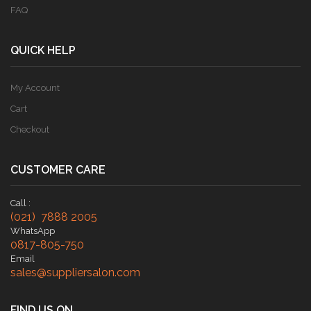
FAQ
QUICK HELP
My Account
Cart
Checkout
CUSTOMER CARE
Call :
(021) 7888 2005
WhatsApp
0817-805-750
Email
sales@suppliersalon.com
FIND US ON