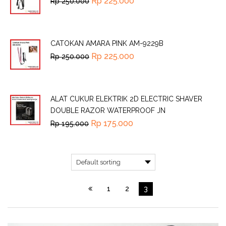
Rp
225.000
Rp
250.000
CATOKAN AMARA PINK AM-9229B
Rp
225.000
Rp
250.000
ALAT CUKUR ELEKTRIK 2D ELECTRIC SHAVER
DOUBLE RAZOR WATERPROOF JN
Rp
175.000
Rp
195.000
1
2
3