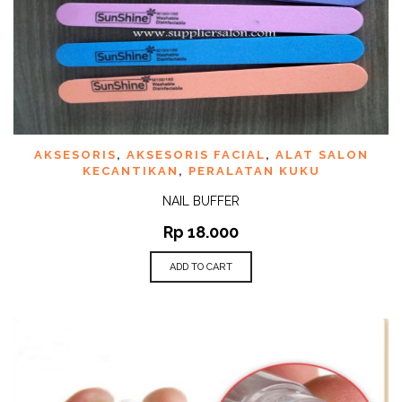
AKSESORIS
,
AKSESORIS FACIAL
,
ALAT SALON
KECANTIKAN
,
PERALATAN KUKU
NAIL BUFFER
Rp
18.000
ADD TO CART