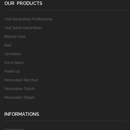
OUR PRODUCTS
Alat Kecantikan Proffesional
Alat Salon Kecantikan
Beauty Case
Bed
Cavitation
Kursi Salon
Make Up
Perawatan Rambut
Perawatan Tubuh
Perawatan Wajah
INFORMATIONS
Klient Kami