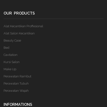
OUR PRODUCTS
Alat Kecantikan Proffesional
Alat Salon Kecantikan
Beauty Case
Bed
Cavitation
Kursi Salon
Make Up
Perawatan Rambut
Perawatan Tubuh
Perawatan Wajah
INFORMATIONS