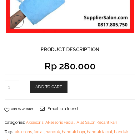
PRODUCT DESCRIPTION
Rp
280.000
ADD TO CART
Email to a friend
Add to Wishlist
Categories:
Aksesoris
,
Aksesoris Facial
,
Alat Salon Kecantikan
Tags:
aksesoris
,
facial
,
handuk
,
handuk bayi
,
handuk facial
,
handuk