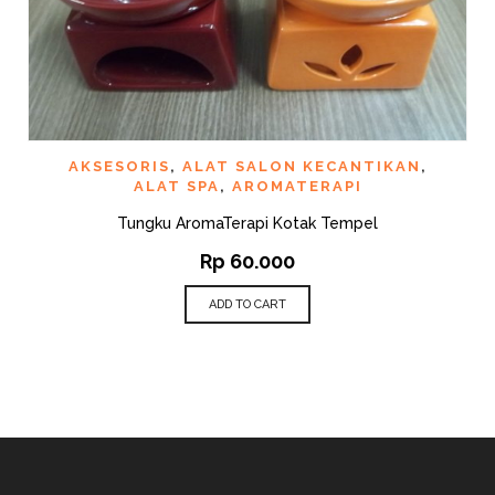
AKSESORIS
,
ALAT SALON KECANTIKAN
,
ALAT SPA
,
AROMATERAPI
Tungku AromaTerapi Kotak Tempel
Rp
60.000
ADD TO CART