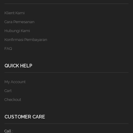
Klient Kami
Cara Pemesanan
Hubungi Kami
Konfirmasi Pembayaran
FAQ
QUICK HELP
My Account
Cart
Checkout
CUSTOMER CARE
Call :