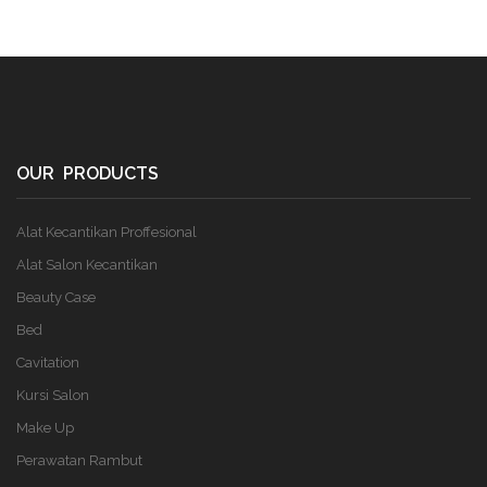
OUR PRODUCTS
Alat Kecantikan Proffesional
Alat Salon Kecantikan
Beauty Case
Bed
Cavitation
Kursi Salon
Make Up
Perawatan Rambut