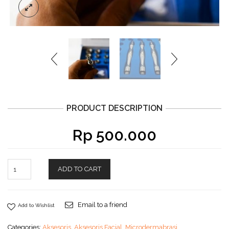
PRODUCT DESCRIPTION
Rp
500.000
ADD TO CART
Email to a friend
Add to Wishlist
Categories:
Aksesoris
,
Aksesoris Facial
,
Microdermabrasi