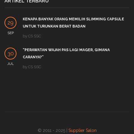
ARTIKEL TERBARU
KENAPA BANYAK ORANG MEMILIH SLIMMING CAPSULE
29
UNTUK TURUNKAN BERAT BADAN
SEP
by
CS SSC
“PERAWATAN WAJAH PAS LAGI MAGER, GIMANA
30
CARANYA?”
JUL
by
CS SSC
© 2011 - 2025 |
Supplier Salon