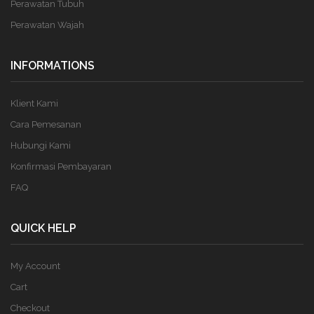
Perawatan Tubuh
Perawatan Wajah
INFORMATIONS
Klient Kami
Cara Pemesanan
Hubungi Kami
Konfirmasi Pembayaran
FAQ
QUICK HELP
My Account
Cart
Checkout