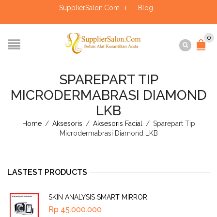
SupplierSalon.Com
Blog
0
SPAREPART TIP
MICRODERMABRASI DIAMOND
LKB
Home
/
Aksesoris
/
Aksesoris Facial
/
Sparepart Tip
Microdermabrasi Diamond LKB
LASTEST PRODUCTS
SKIN ANALYSIS SMART MIRROR
Rp
45.000.000