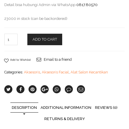
Detail bisa hubungi Admin via WhatsApp
0817.80570
23000 in stock (can be backordered)
ADD TO CART
Email to a friend
Add to Wishlist
Categories:
Aksesoris
,
Aksesoris Facial
,
Alat Salon Kecantikan
DESCRIPTION
ADDITIONAL INFORMATION
REVIEWS (0)
RETURNS & DELIVERY