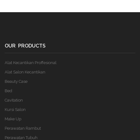
OUR PRODUCTS
Alat Kecantikan Proffesional
Alat Salon Kecantikan
Beauty Case
Bed
Cavitation
Kursi Salon
Make Up
Perawatan Rambut
Perawatan Tubuh