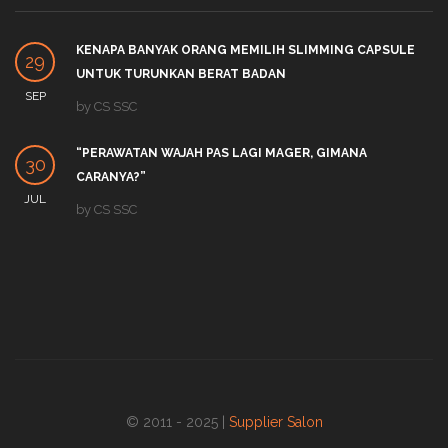
KENAPA BANYAK ORANG MEMILIH SLIMMING CAPSULE
29
UNTUK TURUNKAN BERAT BADAN
SEP
by
CS SSC
“PERAWATAN WAJAH PAS LAGI MAGER, GIMANA
30
CARANYA?”
JUL
by
CS SSC
© 2011 - 2025 |
Supplier Salon