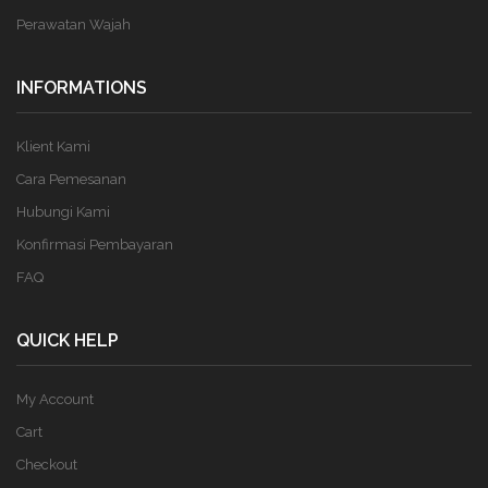
Perawatan Wajah
INFORMATIONS
Klient Kami
Cara Pemesanan
Hubungi Kami
Konfirmasi Pembayaran
FAQ
QUICK HELP
My Account
Cart
Checkout