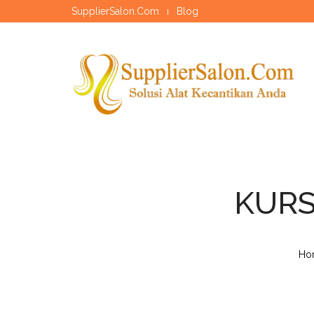
SupplierSalon.Com
Blog
KURS
Ho