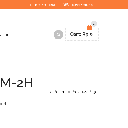
WA :
FREE KONSULTASI
+62 817 805 750
0
Cart:
Rp
0
STER
BM-2H
Return to Previous Page
port