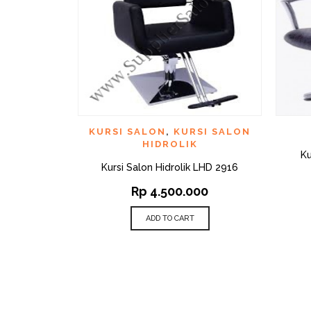
QUICK VIEW
ADD TO WISHLIST
AD
KURSI SALON
,
KURSI SALON
HIDROLIK
Ku
Kursi Salon Hidrolik LHD 2916
Rp
4.500.000
ADD TO CART