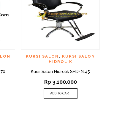
CK VIEW
QUICK VIEW
ADD TO WISHLIST
ADD TO WI
ALON
KURSI SALON
,
KURSI SALON
KURSI
HIDROLIK
KERAM
170
Kursi Salon Hidrolik SHD-2145
Wasbak K
Rp
3.100.000
R
ADD TO CART