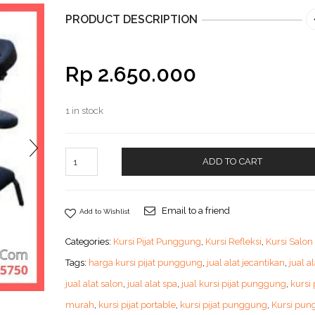
PRODUCT DESCRIPTION
Rp
2.650.000
1 in stock
ADD TO CART
Email to a friend
Add to Wishlist
Categories:
Kursi Pijat Punggung
,
Kursi Refleksi
,
Kursi Salon
Tags:
harga kursi pijat punggung
,
jual alat jecantikan
,
jual al
jual alat salon
,
jual alat spa
,
jual kursi pijat punggung
,
kursi 
murah
,
kursi pijat portable
,
kursi pijat punggung
,
Kursi pu