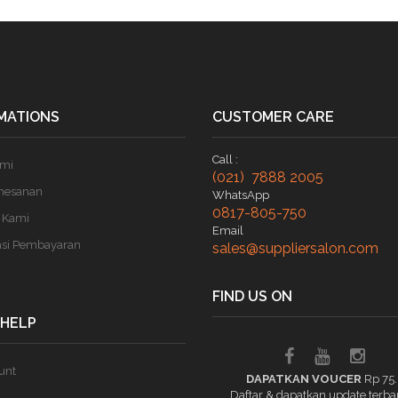
MATIONS
CUSTOMER CARE
Call :
ami
(021) 7888 2005
mesanan
WhatsApp
0817-805-750
 Kami
Email
asi Pembayaran
sales@suppliersalon.com
FIND US ON
 HELP
unt
DAPATKAN VOUCER
Rp 75
Daftar & dapatkan update terba