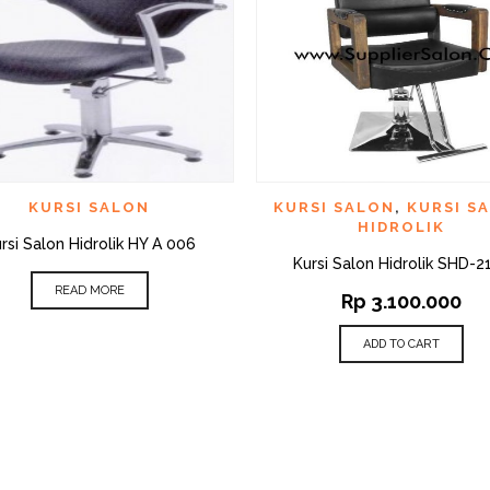
QUICK VIEW
QUI
D TO WISHLIST
ADD TO WISHLIST
KURSI SALON
KURSI SALON
,
KURSI S
HIDROLIK
rsi Salon Hidrolik HY A 006
Kursi Salon Hidrolik SHD-2
READ MORE
Rp
3.100.000
ADD TO CART