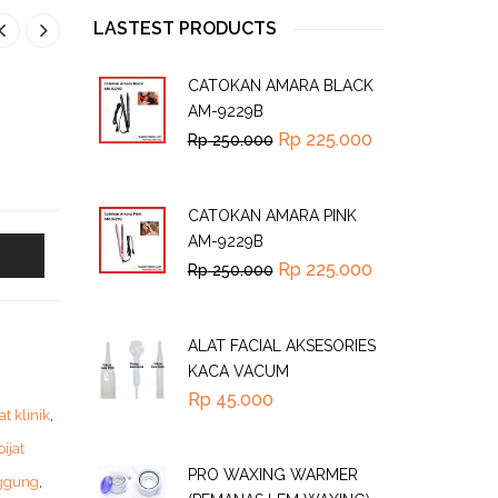
LASTEST PRODUCTS
CATOKAN AMARA BLACK
AM-9229B
Rp
225.000
Rp
250.000
CATOKAN AMARA PINK
AM-9229B
Rp
225.000
Rp
250.000
ALAT FACIAL AKSESORIES
KACA VACUM
Rp
45.000
at klinik
,
pijat
PRO WAXING WARMER
nggung
,