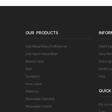
OUR PRODUCTS
INFOR
Alat Kecantikan Proffesional
Klient K
Alat Salon Kecantikan
Cara Pe
Beauty Case
Hubungi
Bed
Konfirm
Cavitation
FAQ
Kursi Salon
QUICK
Make Up
Perawatan Rambut
My Acco
Perawatan Tubuh
Cart