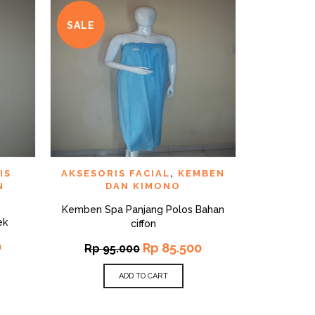
SALE
SALE
CK VIEW
QUICK VIEW
ADD TO WISHLIST
ADD TO WI
IS
AKSESORIS FACIAL
,
KEMBEN
AKSES
N
DAN KIMONO
Kemben Spa Panjang Polos Bahan
Apron Kip
ek
ciffon
0
Rp
85.500
Rp
95.000
Rp
30
ADD TO CART