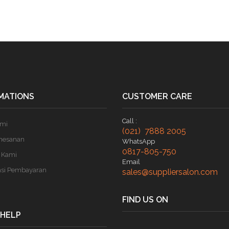
MATIONS
CUSTOMER CARE
Call :
ami
(021) 7888 2005
mesanan
WhatsApp
0817-805-750
 Kami
Email
asi Pembayaran
sales@suppliersalon.com
FIND US ON
 HELP