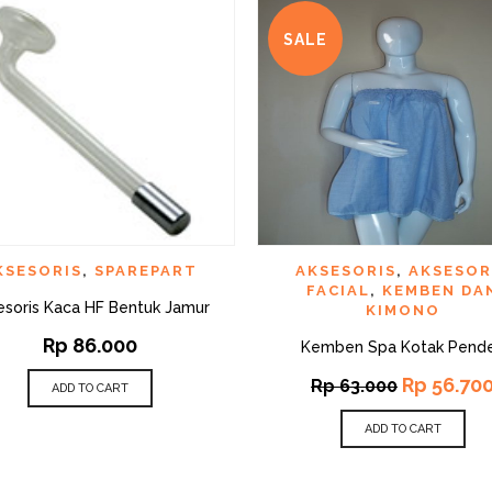
SALE
QUICK VIEW
QUI
D TO WISHLIST
ADD TO WISHLIST
KSESORIS
,
SPAREPART
AKSESORIS
,
AKSESOR
FACIAL
,
KEMBEN DA
esoris Kaca HF Bentuk Jamur
KIMONO
Rp
86.000
Kemben Spa Kotak Pend
Rp
56.70
Rp
63.000
ADD TO CART
ADD TO CART