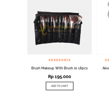
QUICK VIEW
ADD TO WISHLIST
AD
AKSESORIS
A
Brush Makeup With Brush isi 18pcs
Aks
Rp
195.000
ADD TO CART