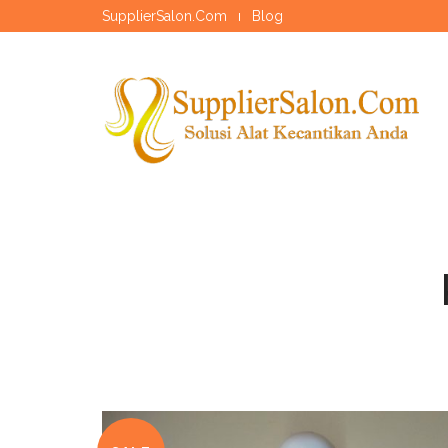
SupplierSalon.Com
Blog