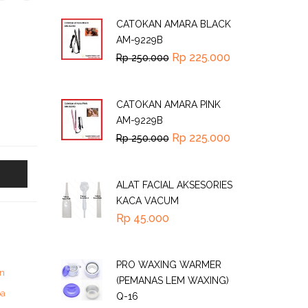
CATOKAN AMARA BLACK
AM-9229B
Rp
225.000
Rp
250.000
CATOKAN AMARA PINK
AM-9229B
Rp
225.000
Rp
250.000
ALAT FACIAL AKSESORIES
KACA VACUM
Rp
45.000
PRO WAXING WARMER
n
(PEMANAS LEM WAXING)
pa
Q-16