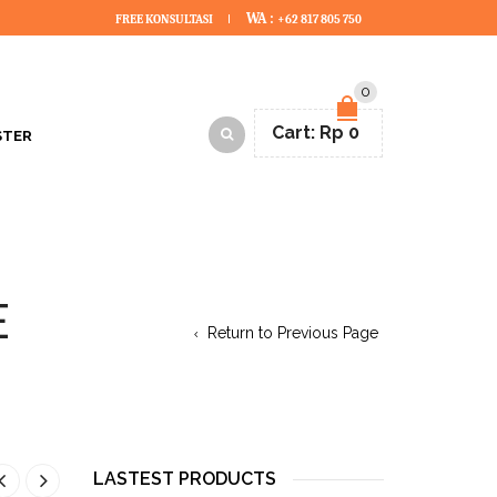
WA :
FREE KONSULTASI
+62 817 805 750
0
Cart:
Rp
0
STER
E
Return to Previous Page
LASTEST PRODUCTS