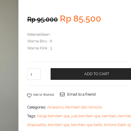
Rp
85.500
Rp
95.000
Ketersediaan :
Warna Biru : 6
Warna Pink : 3
ADD TO CART
Email to a friend
Add to Wishlist
Categories:
Aksesoris
,
Kemben dan Kimono
Tags:
harga kemben spa
,
jual kemben spa
,
kemben
,
kembe
disposable
,
kemben spa
,
kemben spa batik
,
kimono batik s