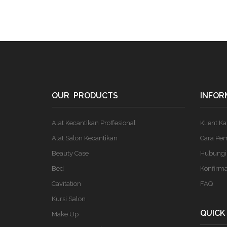
OUR PRODUCTS
INFOR
Alat Kecantikan Proffesional
Klient K
Alat Salon Kecantikan
Cara Pe
Beauty Case
Hubungi
Bed
Konfirm
Cavitation
FAQ
Kursi Salon
QUICK
Make Up