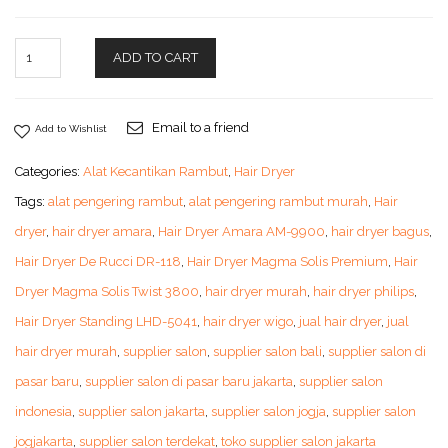
ADD TO CART
Email to a friend
Add to Wishlist
Categories:
Alat Kecantikan Rambut
,
Hair Dryer
Tags:
alat pengering rambut
,
alat pengering rambut murah
,
Hair
dryer
,
hair dryer amara
,
Hair Dryer Amara AM-9900
,
hair dryer bagus
,
Hair Dryer De Rucci DR-118
,
Hair Dryer Magma Solis Premium
,
Hair
Dryer Magma Solis Twist 3800
,
hair dryer murah
,
hair dryer philips
,
Hair Dryer Standing LHD-5041
,
hair dryer wigo
,
jual hair dryer
,
jual
hair dryer murah
,
supplier salon
,
supplier salon bali
,
supplier salon di
pasar baru
,
supplier salon di pasar baru jakarta
,
supplier salon
indonesia
,
supplier salon jakarta
,
supplier salon jogja
,
supplier salon
jogjakarta
,
supplier salon terdekat
,
toko supplier salon jakarta