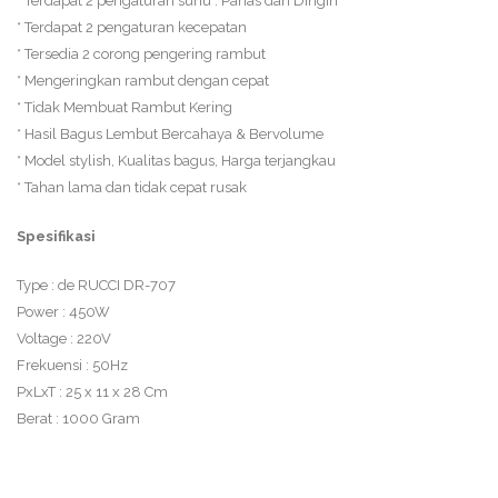
* Terdapat 2 pengaturan suhu : Panas dan Dingin
* Terdapat 2 pengaturan kecepatan
* Tersedia 2 corong pengering rambut
* Mengeringkan rambut dengan cepat
* Tidak Membuat Rambut Kering
* Hasil Bagus Lembut Bercahaya & Bervolume
* Model stylish, Kualitas bagus, Harga terjangkau
* Tahan lama dan tidak cepat rusak
Spesifikasi
Type : de RUCCI DR-707
Power : 450W
Voltage : 220V
Frekuensi : 50Hz
PxLxT : 25 x 11 x 28 Cm
Berat : 1000 Gram