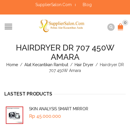
SupplierSalon.Com
Blog
0
HAIRDRYER DR 707 450W
AMARA
Home
/
Alat Kecantikan Rambut
/
Hair Dryer
/
Hairdryer DR
707 450W Amara
LASTEST PRODUCTS
SKIN ANALYSIS SMART MIRROR
Rp
45.000.000