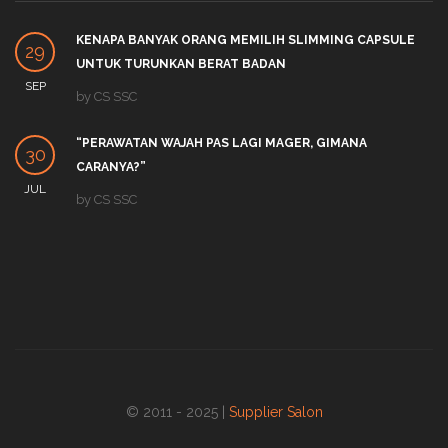
KENAPA BANYAK ORANG MEMILIH SLIMMING CAPSULE
29
UNTUK TURUNKAN BERAT BADAN
SEP
by
CS SSC
“PERAWATAN WAJAH PAS LAGI MAGER, GIMANA
30
CARANYA?”
JUL
by
CS SSC
© 2011 - 2025 |
Supplier Salon