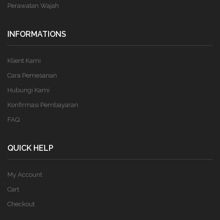
Perawatan Wajah
INFORMATIONS
Klient Kami
Cara Pemesanan
Hubungi Kami
Konfirmasi Pembayaran
FAQ
QUICK HELP
My Account
Cart
Checkout