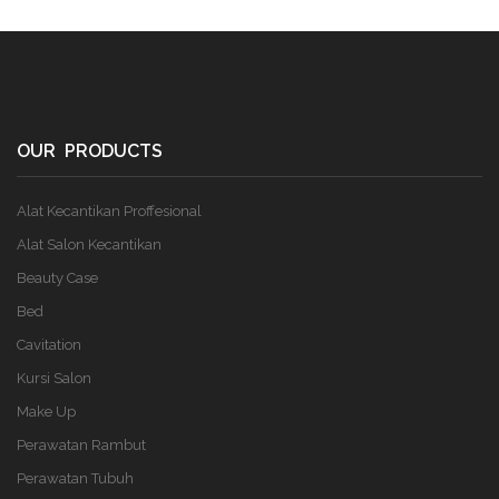
OUR PRODUCTS
Alat Kecantikan Proffesional
Alat Salon Kecantikan
Beauty Case
Bed
Cavitation
Kursi Salon
Make Up
Perawatan Rambut
Perawatan Tubuh