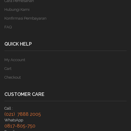
Cara Pemesanan
Hubungi Kami
Konfirmasi Pembayaran
FAQ
QUICK HELP
My Account
Cart
Checkout
CUSTOMER CARE
Call :
(021) 7888 2005
WhatsApp
0817-805-750