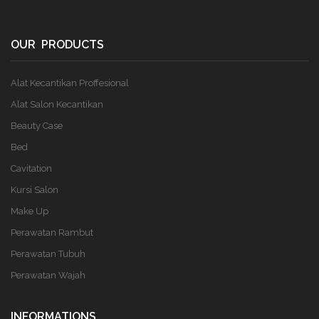
OUR PRODUCTS
Alat Kecantikan Proffesional
Alat Salon Kecantikan
Beauty Case
Bed
Cavitation
Kursi Salon
Make Up
Perawatan Rambut
Perawatan Tubuh
Perawatan Wajah
INFORMATIONS