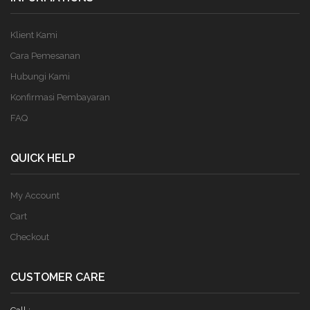
Klient Kami
Cara Pemesanan
Hubungi Kami
Konfirmasi Pembayaran
FAQ
QUICK HELP
My Account
Cart
Checkout
CUSTOMER CARE