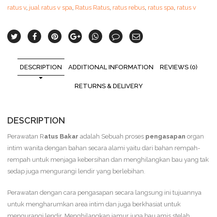
ratus v
,
jual ratus v spa
,
Ratus Ratus
,
ratus rebus
,
ratus spa
,
ratus v
DESCRIPTION
ADDITIONAL INFORMATION
REVIEWS (0)
RETURNS & DELIVERY
DESCRIPTION
Perawatan R
atus Bakar
adalah Sebuah proses
pengasapan
organ
intim wanita dengan bahan secara alami yaitu dari bahan rempah-
rempah untuk menjaga kebersihan dan menghilangkan bau yang tak
sedap juga mengurangi lendir yang berlebihan.
Perawatan dengan cara pengasapan secara langsung ini tujuannya
untuk mengharumkan area intim dan juga berkhasiat untuk
mengurangi lendir. Menghilangkan jamur juga bau amis stelah