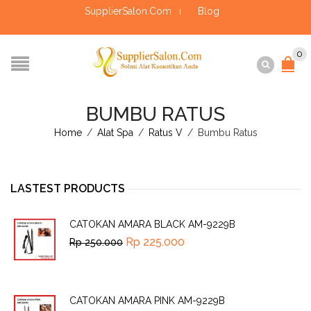
SupplierSalon.Com
Blog
0
BUMBU RATUS
Home
/
Alat Spa
/
Ratus V
/
Bumbu Ratus
LASTEST PRODUCTS
CATOKAN AMARA BLACK AM-9229B
Rp
225.000
Rp
250.000
CATOKAN AMARA PINK AM-9229B