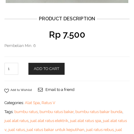
PRODUCT DESCRIPTION
Rp
7.500
Pembelian Min. 6
ADD TO CART
Email to a friend
Add to Wishlist
Categories:
Alat Spa
,
Ratus V
Tags:
bumbu ratus
,
bumbu ratus bakar
,
bumbu ratus bakar bunda
,
jual alat ratus
,
jual alat ratus elektrik
,
jual alat ratus spa
,
jual alat ratus
v
,
jual ratus
,
jual ratus bakar untuk keputihan
,
jual ratus rebus
,
jual