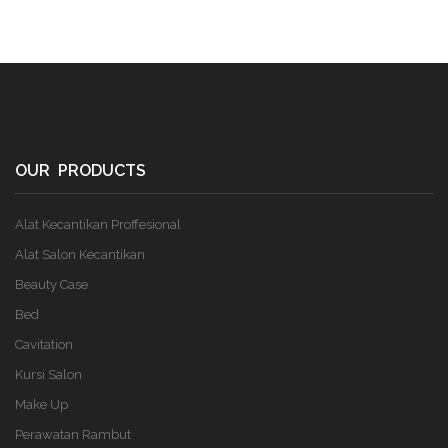
OUR PRODUCTS
Alat Kecantikan Proffesional
Alat Salon Kecantikan
Beauty Case
Bed
Cavitation
Kursi Salon
Make Up
Perawatan Rambut