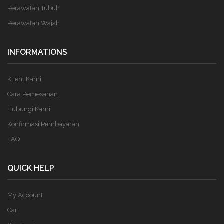
Perawatan Tubuh
Perawatan Wajah
INFORMATIONS
Klient Kami
Cara Pemesanan
Hubungi Kami
Konfirmasi Pembayaran
FAQ
QUICK HELP
My Account
Cart