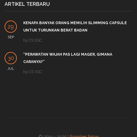
ARTIKEL TERBARU
KENAPA BANYAK ORANG MEMILIH SLIMMING CAPSULE
29
UNTUK TURUNKAN BERAT BADAN
SEP
by
CS SSC
“PERAWATAN WAJAH PAS LAGI MAGER, GIMANA
30
CARANYA?”
JUL
by
CS SSC
© 2011 - 2025 |
Supplier Salon