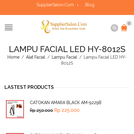
SupplierSalon.Com
Blog
0
LAMPU FACIAL LED HY-8012S
Home
/
Alat Facial
/
Lampu Facial
/
Lampu Facial LED HY-
8012S
LASTEST PRODUCTS
CATOKAN AMARA BLACK AM-9229B
Rp
225.000
Rp
250.000