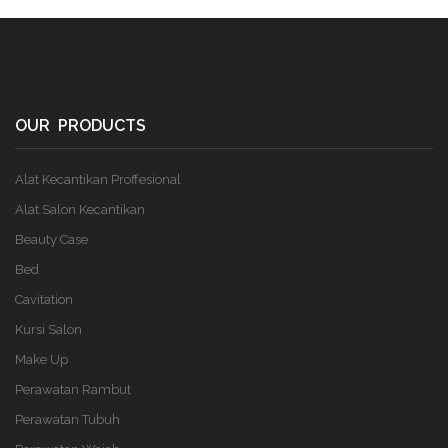
OUR PRODUCTS
Alat Kecantikan Proffesional
Alat Salon Kecantikan
Beauty Case
Bed
Cavitation
Kursi Salon
Make Up
Perawatan Rambut
Perawatan Tubuh