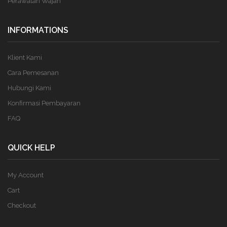
Perawatan Wajah
INFORMATIONS
Klient Kami
Cara Pemesanan
Hubungi Kami
Konfirmasi Pembayaran
FAQ
QUICK HELP
My Account
Cart
Checkout