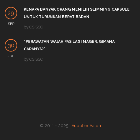
KENAPA BANYAK ORANG MEMILIH SLIMMING CAPSULE
29
UNTUK TURUNKAN BERAT BADAN
SEP
by
CS SSC
“PERAWATAN WAJAH PAS LAGI MAGER, GIMANA
30
CARANYA?”
JUL
by
CS SSC
© 2011 - 2025 |
Supplier Salon