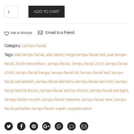
ADD TO CART
Email to a friend
Add to Wishlist
Category:
Lampu Facial
Tags:
alat lampu facial
,
alat salon
,
harga lampu facial led
,
jual lampu
facial
,
klinik kecantikan
,
lampu facial
,
lampu facial 2017
,
lampu facial
2018
,
lampu facial harga
,
lampu facial kit
,
lampu facial led
,
lampu
facial led adalah
,
lampu facial led baru
,
lampu facial led com
,
lampu
facial led hit-8012s
,
lampu facial led hiy-8012s
,
lampu facial led light
,
lampu facial murah
,
lampu facial Natasha
,
lampu facial new
,
lampu
facial portable
,
lampu facial wajah
,
suppliersalon