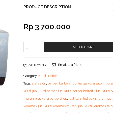
PRODUCT DESCRIPTION
Rp
3.700.000
ADD TO CART
Email to a friend
Add to Wishlist
Category:
Kursi Barber
Tags:
alat salon
,
barber
,
barbershop
,
harga kursi salon mur
kursi
,
jual kursi barber
,
jual kursi barber hidrolik
,
jual kursi 
murah
,
jual kursi barbershop
,
jual kursi hidrolik murah
,
jual
keramas
,
jual kursi keramas murah
,
jual kursi keramas salo