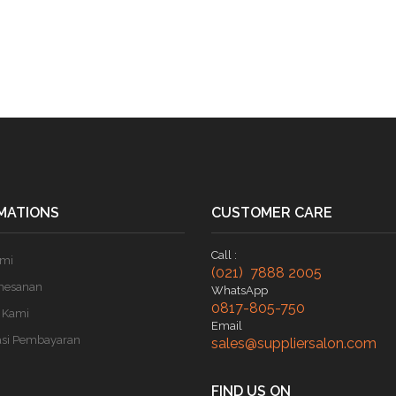
MATIONS
CUSTOMER CARE
Call :
ami
(021) 7888 2005
mesanan
WhatsApp
0817-805-750
 Kami
Email
asi Pembayaran
sales@suppliersalon.com
FIND US ON