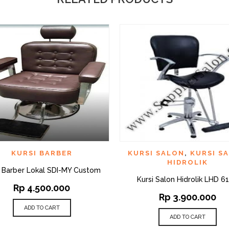
QUICK VIEW
QUI
D TO WISHLIST
ADD TO WISHLIST
KURSI BARBER
KURSI SALON
,
KURSI S
HIDROLIK
i Barber Lokal SDI-MY Custom
Kursi Salon Hidrolik LHD 6
Rp
4.500.000
Rp
3.900.000
ADD TO CART
ADD TO CART