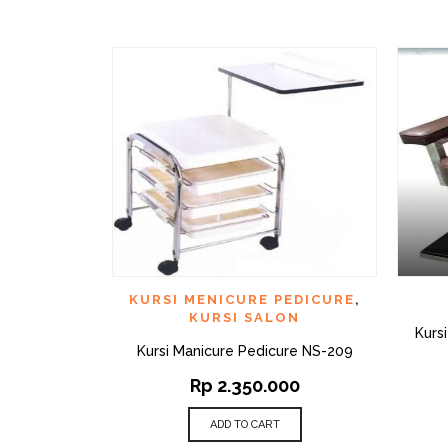
QUICK VIEW
ADD TO WISHLIST
AD
KURSI MENICURE PEDICURE
,
KURSI SALON
Kurs
Kursi Manicure Pedicure NS-209
Rp
2.350.000
ADD TO CART