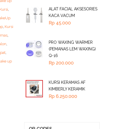
make up
ALAT FACIAL AKSESORIES
Kursi
,
KACA VACUM
MakeUp
Rp
45.000
op
,
Kursi
amas
,
PRO WAXING WARMER
alon
,
(PEMANAS LEM WAXING)
ipat
,
Q-16
ake up
Rp
200.000
KURSI KERAMAS AF
KIMBERLY KERAMIK
Rp
6.250.000
QR CODES