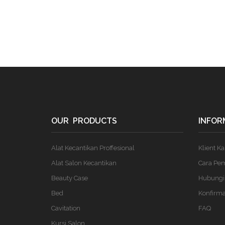
OUR PRODUCTS
INFOR
Alat Kecantikan Proffesional
Klient K
Alat Salon Kecantikan
Cara Pe
Beauty Case
Hubungi
Bed
Konfirm
Cavitation
FAQ
Kursi Salon