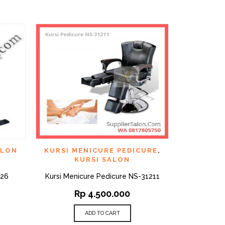
CK VIEW
QUICK VIEW
ADD TO WISHLIST
ADD TO WI
ALON
KURSI MENICURE PEDICURE
,
KURSI S
KURSI SALON
126
Kursi Menicure Pedicure NS-31211
Kursi Sa
Rp
4.500.000
R
ADD TO CART