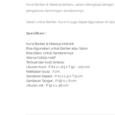
Kursi Barber & MakeUp terbaru, selain dilengkapi dengan 
pengaturan kemiringan sandarannya.
Selain untuk Barber, Kursi ini juga dapat digunakan di Sa
Spesifikasi :
Kursi Barber & Makeup Hidrolik
Bisa digunakan untuk Barber atau Salon
Bisa diatur untuk Sandarannya
Warna Coklat motif
Terbuat dari kulit Sintesis
Ukuran Kursi : P 81 x L 63 x T 92 – 102 cm
Ketebalan busa : 7 cm
Sandaran Kepala : P 21 x L 9 x T 9 cm
Sandaran Tangan : P 56 x L 6 cm
Ukuran Jok : P 52 x L 48 cm