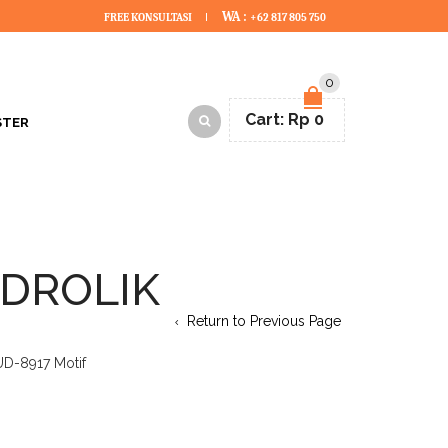
WA :
FREE KONSULTASI
+62 817 805 750
0
Cart:
Rp
0
STER
IDROLIK
Return to Previous Page
UD-8917 Motif