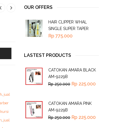
OUR OFFERS
HAIR CLIPPER WHAL
SINGLE SUPER TAPER
Rp
775.000
LASTEST PRODUCTS
CATOKAN AMARA BLACK
AM-9229B
Rp
225.000
Rp
250.000
ah
,
jual
barber
CATOKAN AMARA PINK
AM-9229B
 kursi
Rp
225.000
Rp
250.000
n
,
jual