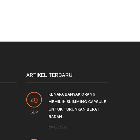
ARTIKEL TERBARU
KENAPA BANYAK ORANG
PRO
29
27
MEMILIH SLIMMING CAPSULE
LINK
UNTUK TURUNKAN BERAT
SEP
DEC
by
S
BADAN
APA 
by
CS SSC
19
TRE