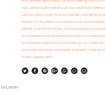
kursi keramas salon murah
,
jual kursi make up
,
jual kursi 
lipat
,
jual kursi salon hidrolik
,
jual kursi salon Kursi makeup 
jual kursi salon murah
,
Kursi
,
kursi barber
,
Kursi Barber & 
Hidrolik UD-8917 Motif
,
kursi barber murah
,
kursi barbersh
Hidrolik
,
kursi hidrolik murah
,
kursi hidrolik salon
,
kursi ker
Kursi keramas Kursi
,
kursi keramas murah
,
kursi keramas s
kursi keramas salon murah
,
kursi make up
,
kursi make up l
kursi make up murah
,
kursi murah
,
kursi salon
,
make up
,
m
murah
,
supplier salon
 DELIVERY