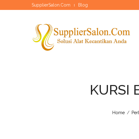
SupplierSalon.Com
Blog
KURSI 
Home
/
Per