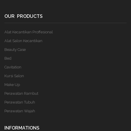
OUR PRODUCTS
Alat Kecantikan Proffesional
Alat Salon Kecantikan
Beauty Case
Bed
Cavitation
Kursi Salon
Make Up
Perawatan Rambut
Perawatan Tubuh
Perawatan Wajah
INFORMATIONS