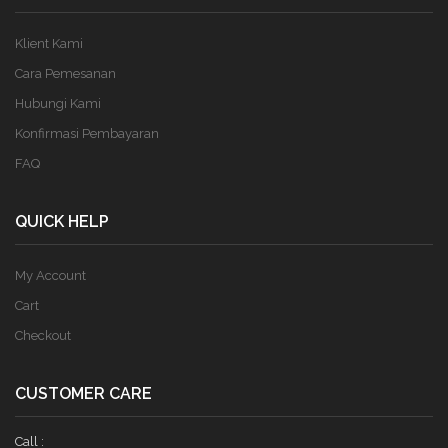
Klient Kami
Cara Pemesanan
Hubungi Kami
Konfirmasi Pembayaran
FAQ
QUICK HELP
My Account
Cart
Checkout
CUSTOMER CARE
Call :