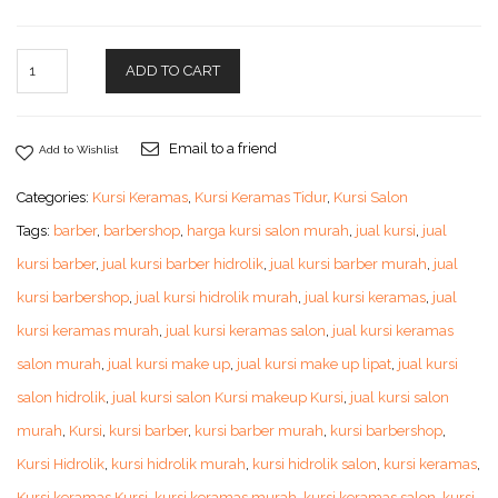
ADD TO CART
Email to a friend
Add to Wishlist
Categories:
Kursi Keramas
,
Kursi Keramas Tidur
,
Kursi Salon
Tags:
barber
,
barbershop
,
harga kursi salon murah
,
jual kursi
,
jual
kursi barber
,
jual kursi barber hidrolik
,
jual kursi barber murah
,
jual
kursi barbershop
,
jual kursi hidrolik murah
,
jual kursi keramas
,
jual
kursi keramas murah
,
jual kursi keramas salon
,
jual kursi keramas
salon murah
,
jual kursi make up
,
jual kursi make up lipat
,
jual kursi
salon hidrolik
,
jual kursi salon Kursi makeup Kursi
,
jual kursi salon
murah
,
Kursi
,
kursi barber
,
kursi barber murah
,
kursi barbershop
,
Kursi Hidrolik
,
kursi hidrolik murah
,
kursi hidrolik salon
,
kursi keramas
,
Kursi keramas Kursi
,
kursi keramas murah
,
kursi keramas salon
,
kursi