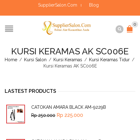
SupplierSalon.Com
Blog
0
KURSI KERAMAS AK SC006E
Home
/
Kursi Salon
/
Kursi Keramas
/
Kursi Keramas Tidur
/
Kursi Keramas AK SC006E
LASTEST PRODUCTS
CATOKAN AMARA BLACK AM-9229B
Rp
225.000
Rp
250.000