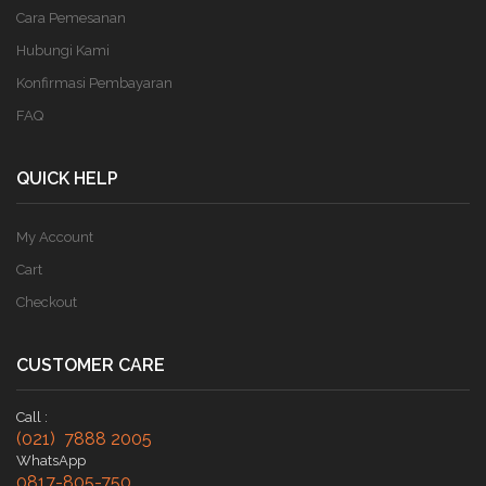
Cara Pemesanan
Hubungi Kami
Konfirmasi Pembayaran
FAQ
QUICK HELP
My Account
Cart
Checkout
CUSTOMER CARE
Call :
(021) 7888 2005
WhatsApp
0817-805-750