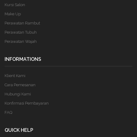
Kursi Salon
Make Up
Perawatan Rambut
Perawatan Tubuh
Perawatan Wajah
INFORMATIONS
Klient Kami
Cara Pemesanan
Hubungi Kami
Konfirmasi Pembayaran
FAQ
QUICK HELP