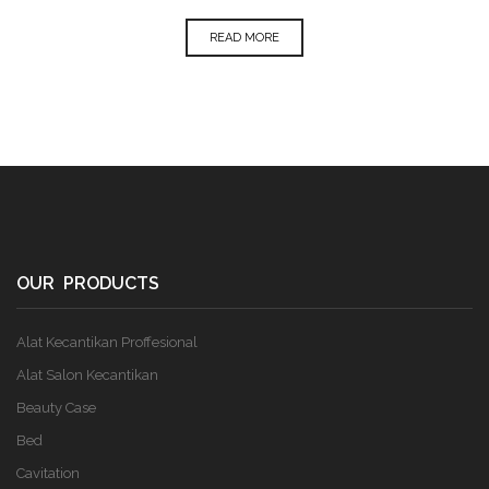
READ MORE
OUR PRODUCTS
Alat Kecantikan Proffesional
Alat Salon Kecantikan
Beauty Case
Bed
Cavitation