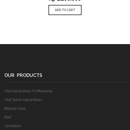
ADD TO CART
OUR PRODUCTS
Alat Kecantikan Proffesional
Alat Salon Kecantikan
Beauty Case
Bed
Cavitation