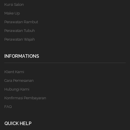
Kursi Salon
Make Up
Perawatan Rambut
Perawatan Tubuh
Perawatan Wajah
INFORMATIONS
Klient Kami
Cara Pemesanan
Hubungi Kami
Konfirmasi Pembayaran
FAQ
QUICK HELP