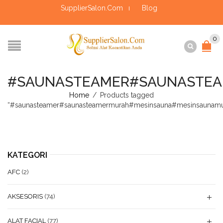
SupplierSalon.Com
Blog
0
#SAUNASTEAMER#SAUNASTEA
Home
/
Products tagged
“#saunasteamer#saunasteamermurah#mesinsauna#mesinsaunamur
KATEGORI
AFC
(2)
AKSESORIS
(74)
ALAT FACIAL
(77)