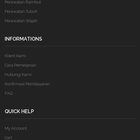
Perawatan Rambut
Perawatan Tubuh
Perawatan Wajah
INFORMATIONS
Klient Kami
Cara Pemesanan
Hubungi Kami
Konfirmasi Pembayaran
FAQ
QUICK HELP
My Account
Cart