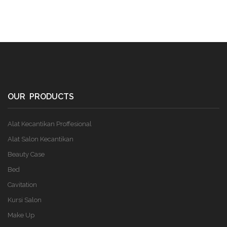
OUR PRODUCTS
Alat Kecantikan Proffesional
Alat Salon Kecantikan
Beauty Case
Bed
Cavitation
Kursi Salon
Make Up