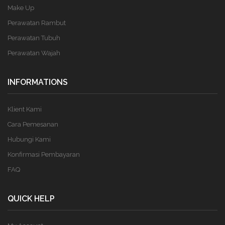
Make Up
Perawatan Rambut
Perawatan Tubuh
Perawatan Wajah
INFORMATIONS
Klient Kami
Cara Pemesanan
Hubungi Kami
Konfirmasi Pembayaran
FAQ
QUICK HELP