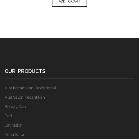
ADD TO CART
OUR PRODUCTS
Alat Kecantikan Proffesional
Alat Salon Kecantikan
Beauty Case
Bed
Cavitation
Kursi Salon