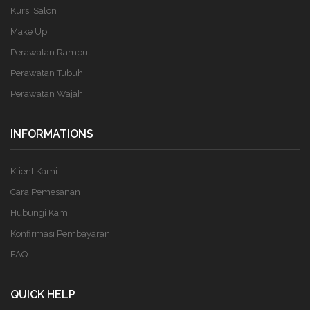
Kursi Salon
Make Up
Perawatan Rambut
Perawatan Tubuh
Perawatan Wajah
INFORMATIONS
Klient Kami
Cara Pemesanan
Hubungi Kami
Konfirmasi Pembayaran
FAQ
QUICK HELP