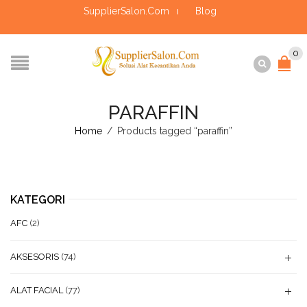
SupplierSalon.Com
Blog
0
PARAFFIN
Home
/
Products tagged “paraffin”
KATEGORI
AFC
(2)
AKSESORIS
(74)
ALAT FACIAL
(77)