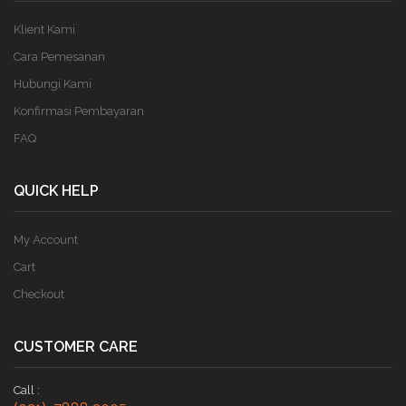
Klient Kami
Cara Pemesanan
Hubungi Kami
Konfirmasi Pembayaran
FAQ
QUICK HELP
My Account
Cart
Checkout
CUSTOMER CARE
Call :