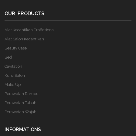
OUR PRODUCTS
Alat Kecantikan Proffesional
Alat Salon Kecantikan
Beauty Case
Bed
Cavitation
Kursi Salon
Make Up
Perawatan Rambut
Perawatan Tubuh
Perawatan Wajah
INFORMATIONS