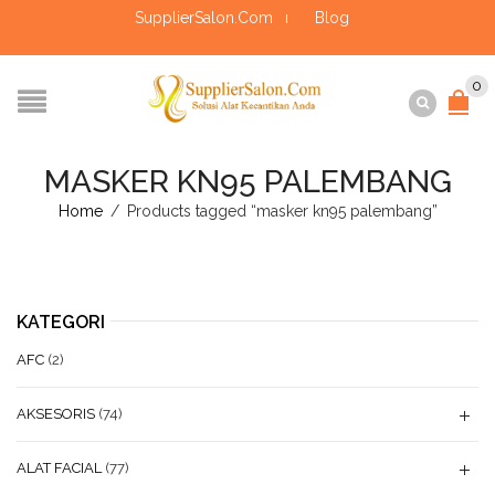
SupplierSalon.Com
Blog
0
MASKER KN95 PALEMBANG
Home
/
Products tagged “masker kn95 palembang”
KATEGORI
AFC
(2)
AKSESORIS
(74)
ALAT FACIAL
(77)