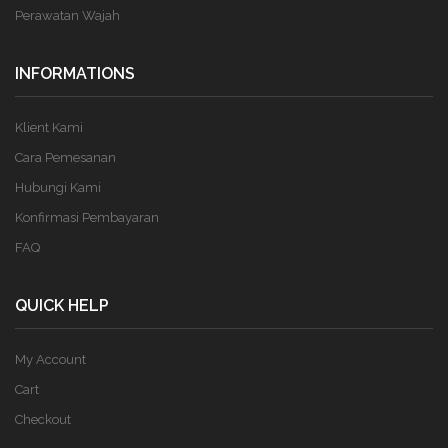
Perawatan Wajah
INFORMATIONS
Klient Kami
Cara Pemesanan
Hubungi Kami
Konfirmasi Pembayaran
FAQ
QUICK HELP
My Account
Cart
Checkout