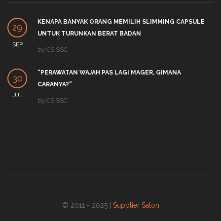
KENAPA BANYAK ORANG MEMILIH SLIMMING CAPSULE
29
UNTUK TURUNKAN BERAT BADAN
SEP
by
CS SSC
“PERAWATAN WAJAH PAS LAGI MAGER, GIMANA
30
CARANYA?”
JUL
by
CS SSC
© 2011 - 2025 |
Supplier Salon