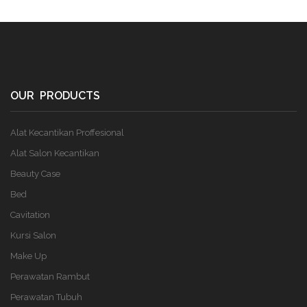
OUR PRODUCTS
Alat Kecantikan Proffesional
Alat Salon Kecantikan
Beauty Case
Bed
Cavitation
Kursi Salon
Make Up
Perawatan Rambut
Perawatan Tubuh