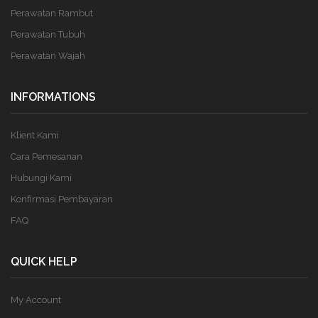
Perawatan Rambut
Perawatan Tubuh
Perawatan Wajah
INFORMATIONS
Klient Kami
Cara Pemesanan
Hubungi Kami
Konfirmasi Pembayaran
FAQ
QUICK HELP
My Account