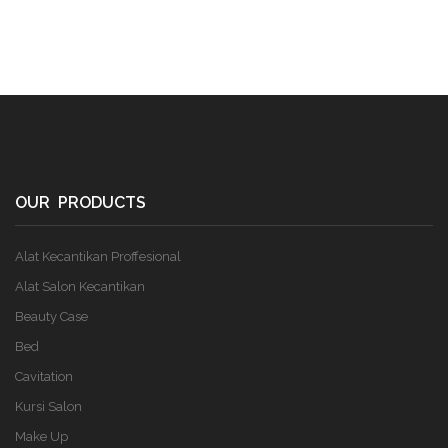
OUR PRODUCTS
Alat Kecantikan Proffesional
Alat Salon Kecantikan
Beauty Case
Bed
Cavitation
Kursi Salon
Make Up