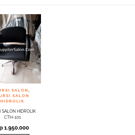
 TO
URSI SALON
,
QUICK
IST
VIEW
URSI SALON
HIDROLIK
I SALON HIDROLIK
CTH-101
p
1.950.000