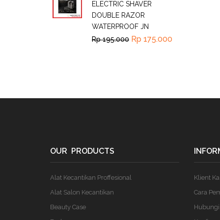
ELECTRIC SHAVER
DOUBLE RAZOR
WATERPROOF JN
Rp
175.000
Rp
195.000
OUR PRODUCTS
INFOR
Alat Kecantikan Proffesional
Klient K
Alat Salon Kecantikan
Cara Pe
Beauty Case
Hubungi