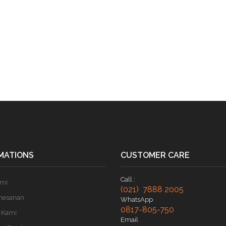
MATIONS
CUSTOMER CARE
Call :
ami
(021) 7888 2005
mesanan
WhatsApp
0817-805-750
 Kami
Email