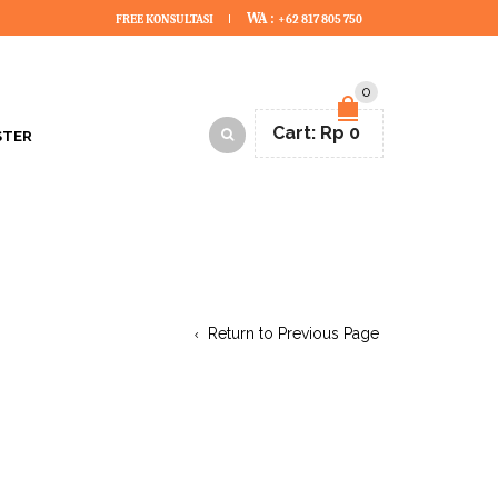
WA :
FREE KONSULTASI
+62 817 805 750
0
Cart:
Rp
0
STER
Return to Previous Page