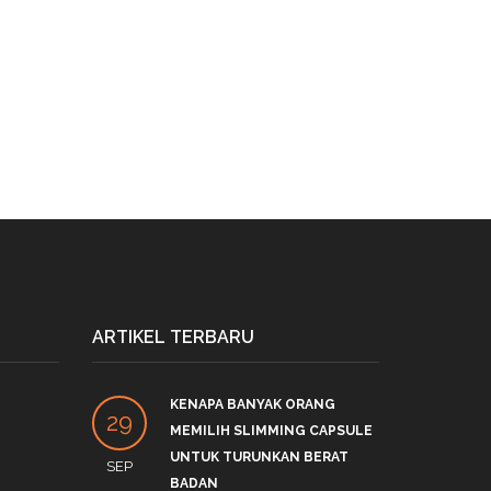
ARTIKEL TERBARU
KENAPA BANYAK ORANG
PRO
29
27
MEMILIH SLIMMING CAPSULE
LINK
UNTUK TURUNKAN BERAT
SEP
DEC
by
S
BADAN