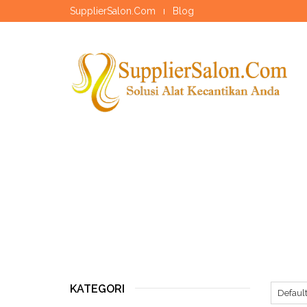
SupplierSalon.Com
Blog
KATEGORI