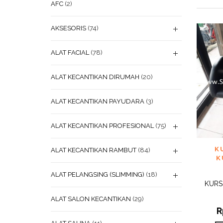
AFC
(2)
AKSESORIS
(74)
ALAT FACIAL
(78)
ALAT KECANTIKAN DIRUMAH
(20)
ALAT KECANTIKAN PAYUDARA
(3)
ALAT KECANTIKAN PROFESIONAL
(75)
ADD
K
ALAT KECANTIKAN RAMBUT
(84)
WISHL
K
ALAT PELANGSING (SLIMMING)
(18)
KURS
ALAT SALON KECANTIKAN
(29)
R