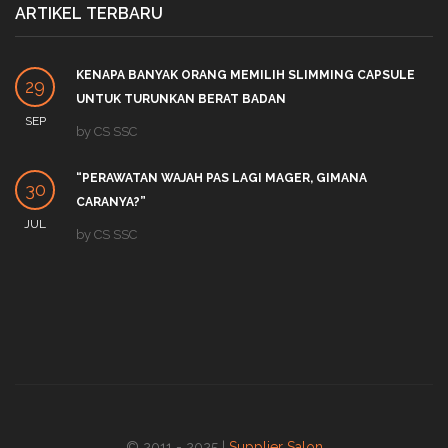
ARTIKEL TERBARU
KENAPA BANYAK ORANG MEMILIH SLIMMING CAPSULE
29
UNTUK TURUNKAN BERAT BADAN
SEP
by
CS SSC
“PERAWATAN WAJAH PAS LAGI MAGER, GIMANA
30
CARANYA?”
JUL
by
CS SSC
© 2011 - 2025 |
Supplier Salon