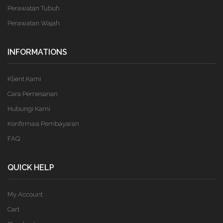
Perawatan Tubuh
Perawatan Wajah
INFORMATIONS
Klient Kami
Cara Pemesanan
Hubungi Kami
Konfirmasi Pembayaran
FAQ
QUICK HELP
My Account
Cart