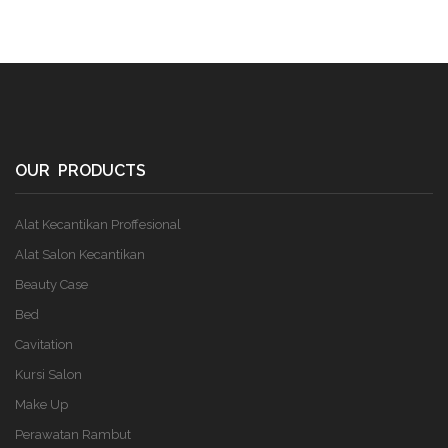
OUR PRODUCTS
Alat Kecantikan Proffesional
Alat Salon Kecantikan
Beauty Case
Bed
Cavitation
Kursi Salon
Make Up
Perawatan Rambut