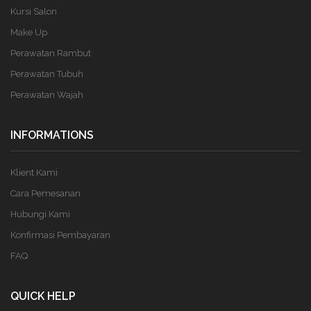
Kursi Salon
Make Up
Perawatan Rambut
Perawatan Tubuh
Perawatan Wajah
INFORMATIONS
Klient Kami
Cara Pemesanan
Hubungi Kami
Konfirmasi Pembayaran
FAQ
QUICK HELP