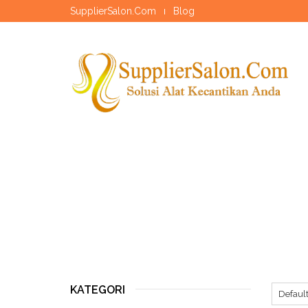
SupplierSalon.Com
Blog
KATEGORI