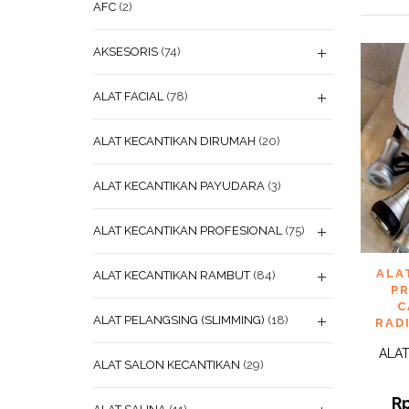
AFC
(2)
AKSESORIS
(74)
ALAT FACIAL
(78)
ALAT KECANTIKAN DIRUMAH
(20)
ALAT KECANTIKAN PAYUDARA
(3)
ALAT KECANTIKAN PROFESIONAL
(75)
ADD
ALA
ALAT KECANTIKAN RAMBUT
(84)
WISHL
P
C
ALAT PELANGSING (SLIMMING)
(18)
RAD
ALAT
ALAT SALON KECANTIKAN
(29)
R