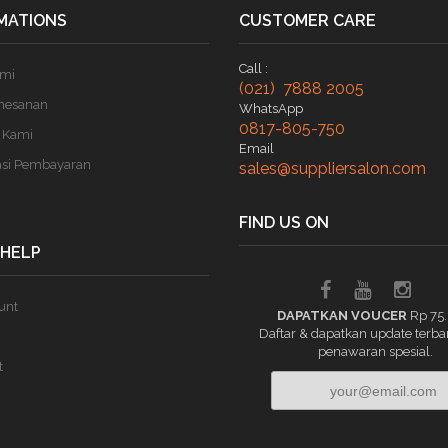
MATIONS
CUSTOMER CARE
Call :
ami
(021) 7888 2005
mesanan
WhatsApp
0817-805-750
 Kami
Email
asi Pembayaran
sales@suppliersalon.com
FIND US ON
 HELP
unt
DAPATKAN VOUCER
Rp 75
Daftar & dapatkan update terba
penawaran spesial.
t