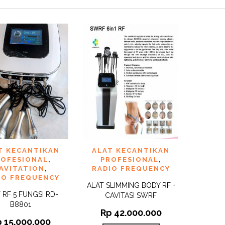
 TO
ADD TO
T KECANTIKAN
ALAT KECANTIKAN
QUICK
QUICK
IST
WISHLIST
VIEW
VIEW
ROFESIONAL
,
PROFESIONAL
,
AVITATION
,
RADIO FREQUENCY
IO FREQUENCY
ALAT SLIMMING BODY RF +
 RF 5 FUNGSI RD-
CAVITASI SWRF
B8801
Rp
42.000.000
p
15.000.000