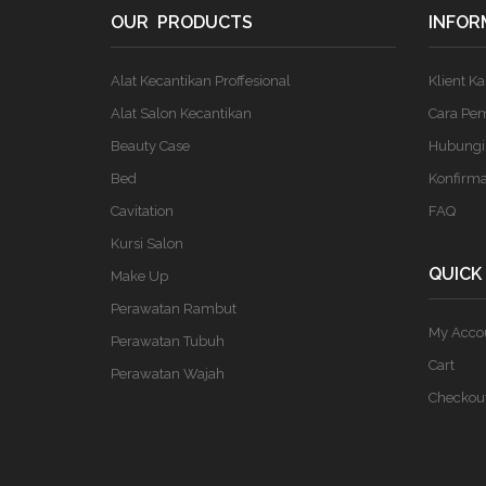
OUR PRODUCTS
INFOR
Alat Kecantikan Proffesional
Klient K
Alat Salon Kecantikan
Cara Pe
Beauty Case
Hubungi
Bed
Konfirm
Cavitation
FAQ
Kursi Salon
QUICK
Make Up
Perawatan Rambut
My Acco
Perawatan Tubuh
Cart
Perawatan Wajah
Checkou