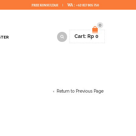
WA :
FREE KONSULTASI
+62 817 805 750
0
Cart:
Rp
0
STER
Return to Previous Page