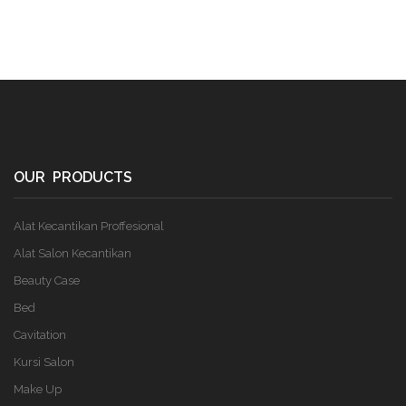
OUR PRODUCTS
Alat Kecantikan Proffesional
Alat Salon Kecantikan
Beauty Case
Bed
Cavitation
Kursi Salon
Make Up