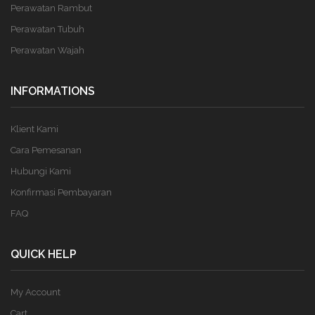
Perawatan Rambut
Perawatan Tubuh
Perawatan Wajah
INFORMATIONS
Klient Kami
Cara Pemesanan
Hubungi Kami
Konfirmasi Pembayaran
FAQ
QUICK HELP
My Account
Cart