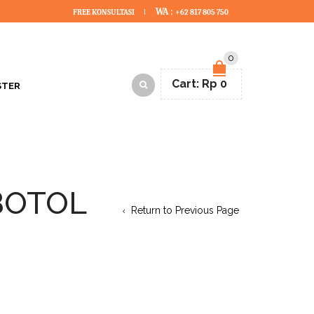
WA :
FREE KONSULTASI
+62 817 805 750
0
Cart:
Rp
0
STER
BOTOL
Return to Previous Page