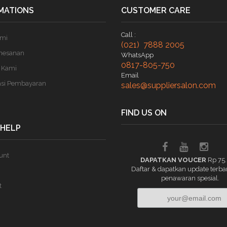
MATIONS
CUSTOMER CARE
Call :
ami
(021) 7888 2005
mesanan
WhatsApp
0817-805-750
 Kami
Email
asi Pembayaran
sales@suppliersalon.com
FIND US ON
 HELP
unt
DAPATKAN VOUCER
Rp 75
Daftar & dapatkan update terba
penawaran spesial.
t