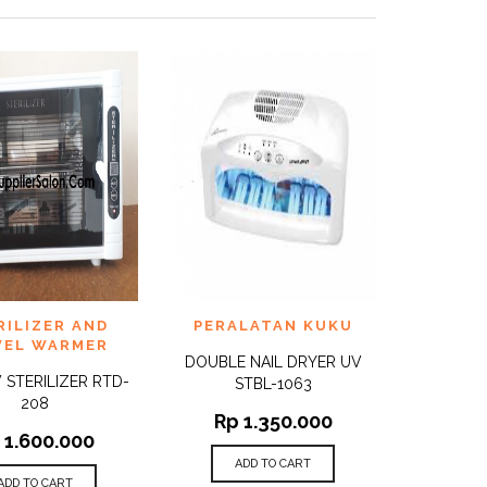
TO
ADD TO
RILIZER AND
PERALATAN KUKU
QUICK
QUICK
ST
WISHLIST
VIEW
VIEW
EL WARMER
DOUBLE NAIL DRYER UV
 STERILIZER RTD-
STBL-1063
208
Rp
1.350.000
1.600.000
ADD TO CART
ADD TO CART