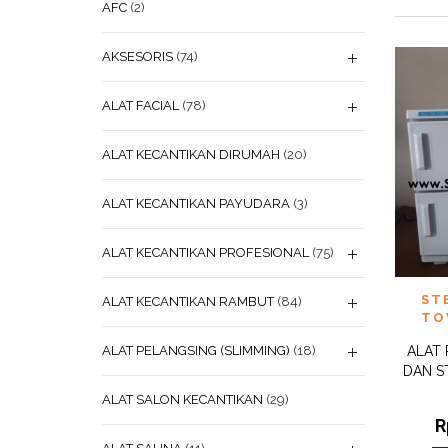
AFC
(2)
AKSESORIS
(74)
ALAT FACIAL
(78)
ALAT KECANTIKAN DIRUMAH
(20)
ALAT KECANTIKAN PAYUDARA
(3)
ALAT KECANTIKAN PROFESIONAL
(75)
ADD
ST
ALAT KECANTIKAN RAMBUT
(84)
WISHL
TO
ALAT PELANGSING (SLIMMING)
(18)
ALAT
DAN S
ALAT SALON KECANTIKAN
(29)
R