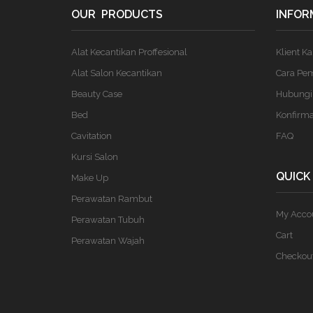
OUR PRODUCTS
INFOR
Alat Kecantikan Proffesional
Klient K
Alat Salon Kecantikan
Cara Pe
Beauty Case
Hubungi
Bed
Konfirm
Cavitation
FAQ
Kursi Salon
QUICK
Make Up
Perawatan Rambut
My Acco
Perawatan Tubuh
Cart
Perawatan Wajah
Checkou