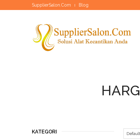
SupplierSalon.Com
Blog
HARG
KATEGORI