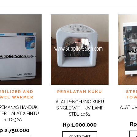
 TO
ADD TO
ADD 
ERILIZER AND
PERALATAN KUKU
STE
QUICK
QUICK
IST
WISHLIST
WISHLI
VIEW
VIEW
WEL WARMER
TOW
ALAT PENGERING KUKU
 PEMANAS HANDUK
ALAT UV
SINGLE WITH UV LAMP
TERIL ALAT 2 PINTU
STBL-1062
RTD-32A
Rp
Rp
1.000.000
p
2.750.000
ADD TO CART