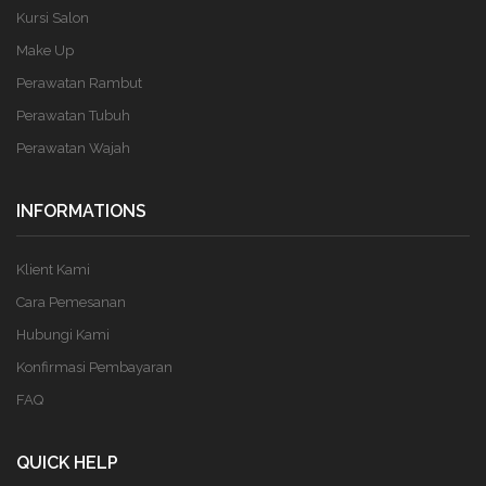
Kursi Salon
Make Up
Perawatan Rambut
Perawatan Tubuh
Perawatan Wajah
INFORMATIONS
Klient Kami
Cara Pemesanan
Hubungi Kami
Konfirmasi Pembayaran
FAQ
QUICK HELP