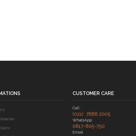
MATIONS
CUSTOMER CARE
Call :
ami
(021) 7888 2005
mesanan
WhatsApp
0817-805-750
 Kami
Email