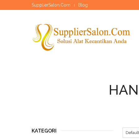
SupplierSalon.Com
Blog
HAND
KATEGORI