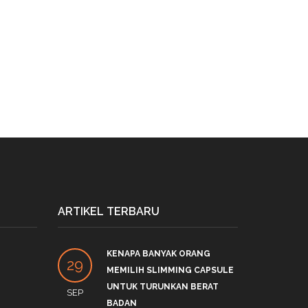
ARTIKEL TERBARU
KENAPA BANYAK ORANG
PRO
29
27
MEMILIH SLIMMING CAPSULE
LINK
UNTUK TURUNKAN BERAT
SEP
DEC
by
S
BADAN