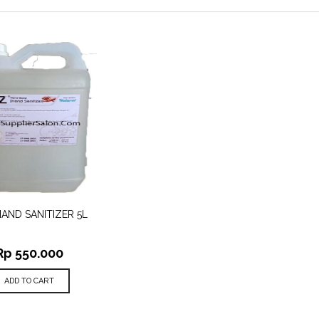
 TO
AND SANITIZER 5L
QUICK
IST
VIEW
Rp
550.000
ADD TO CART