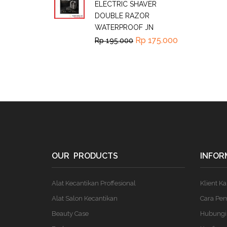
ELECTRIC SHAVER
DOUBLE RAZOR
WATERPROOF JN
Rp
175.000
Rp
195.000
OUR PRODUCTS
INFOR
Alat Kecantikan Proffesional
Klient K
Alat Salon Kecantikan
Cara Pe
Beauty Case
Hubungi