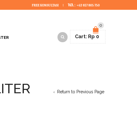
WA :
FREE KONSULTASI
+62 817 805 750
0
Cart:
Rp
0
STER
LITER
Return to Previous Page