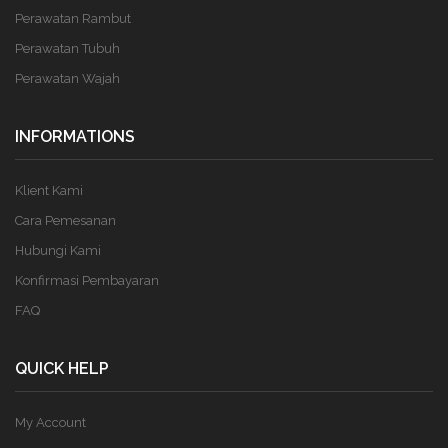
Perawatan Rambut
Perawatan Tubuh
Perawatan Wajah
INFORMATIONS
Klient Kami
Cara Pemesanan
Hubungi Kami
Konfirmasi Pembayaran
FAQ
QUICK HELP
My Account