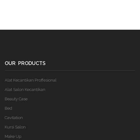
OUR PRODUCTS
Alat Kecantikan Proffesional
Alat Salon Kecantikan
Beauty Case
Bed
Cavitation
Kursi Salon
Make Up