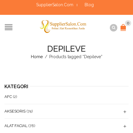
SupplierSalon.Com
Blog
0
DEPILEVE
Home
/
Products tagged “Depileve”
KATEGORI
AFC
(2)
AKSESORIS
(74)
ALAT FACIAL
(78)