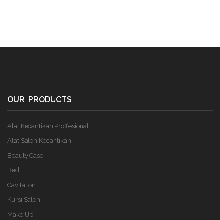
OUR PRODUCTS
Alat Kecantikan Proffesional
Alat Salon Kecantikan
Beauty Case
Bed
Cavitation
Kursi Salon
Make Up