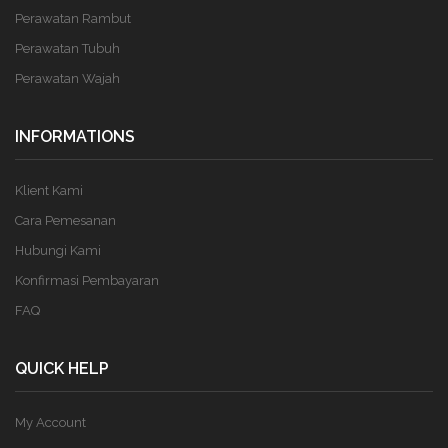
Perawatan Rambut
Perawatan Tubuh
Perawatan Wajah
INFORMATIONS
Klient Kami
Cara Pemesanan
Hubungi Kami
Konfirmasi Pembayaran
FAQ
QUICK HELP
My Account