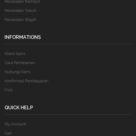
Perawatan Rambut
Perawatan Tubuh
Perawatan Wajah
INFORMATIONS
Klient Kami
Cara Pemesanan
Hubungi Kami
Konfirmasi Pembayaran
FAQ
QUICK HELP
My Account
Cart