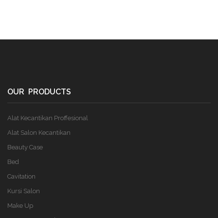
OUR PRODUCTS
Alat Kecantikan Proffesional
Alat Salon Kecantikan
Beauty Case
Bed
Cavitation
Kursi Salon
Make Up